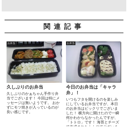
関連記事
お弁当
お弁当
久しぶりのお弁当
今日のお弁当は「キャラ
弁」！
久しぶりのかぁちゃん手作り弁
当でございます！ 今回は特にメ
いつもフタを開けるのを楽しみ
ッセージは無いようです。 おか
にしているお弁当ですが、本日
ずにモツ焼きが入っているのが
のお弁当はビックリでございま
良い感じです。
した！ 横方向に開けたので一瞬
何かわからなかったんですが、
「トトロ」です！ 海苔とチーズ
で作成されたトトロでございま