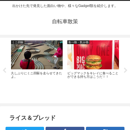
出かけた先で発見した面白い物や、様々なGadget類を紹介します。
自転車散策
ミニ四駆
食べ物・飲み物
食
ウン
久しぶりにミニ四駆を走らせてきた
ビッグマックをキレイに食べること
野菜
よ。
ができる持ち方はこうだ！！
ても
ライス＆ブレッド