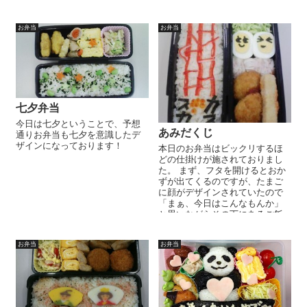
す。ブロッコリー、きゅうり、
アスパラ...
お弁当
お弁当
七夕弁当
今日は七夕ということで、予想
あみだくじ
通りお弁当も七夕を意識したデ
ザインになっております！
本日のお弁当はビックリするほ
どの仕掛けが施されておりまし
た。 まず、フタを開けるとおか
ずが出てくるのですが、たまご
に顔がデザインされていたので
「まぁ、今日はこんなもんか」
と思いながらその下にあるご飯
のフタを開けた瞬間ビックリし
ました。 ...
お弁当
お弁当