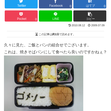
Twitter
Facebook
はてブ
0
0
Pocket
LINE
コピー
0
2010.08.12
2009.07.09
この記事は
約1分
で読めます。
久々に見た、ご飯とパンの組合せでございます。
これは、焼きそばパンにして食べたら良いのですかねぇ？