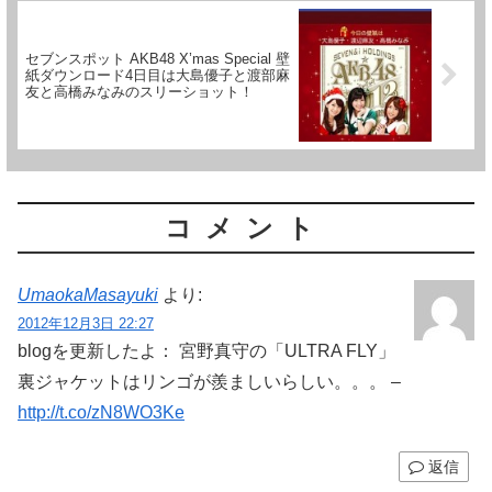
セブンスポット AKB48 X’mas Special 壁
紙ダウンロード4日目は大島優子と渡部麻
友と高橋みなみのスリーショット！
コメント
UmaokaMasayuki
より:
2012年12月3日 22:27
blogを更新したよ： 宮野真守の「ULTRA FLY」
裏ジャケットはリンゴが羨ましいらしい。。。 –
http://t.co/zN8WO3Ke
返信