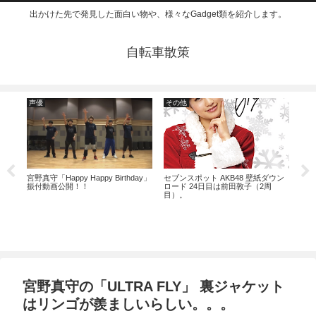
出かけた先で発見した面白い物や、様々なGadget類を紹介します。
自転車散策
声優
その他
仮
モジ
宮野真守「Happy Happy Birthday」
セブンスポット AKB48 壁紙ダウン
振付動画公開！！
ロード 24日目は前田敦子（2周
目）。
仮面
ジ
宮野真守の「ULTRA FLY」 裏ジャケット
はリンゴが羨ましいらしい。。。