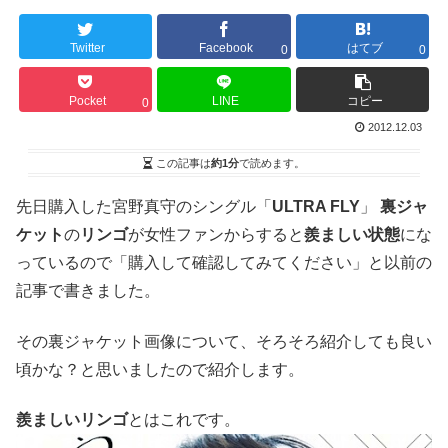
Twitter
Facebook
はてブ
0
0
Pocket
LINE
コピー
0
2012.12.03
この記事は
約1分
で読めます。
先日購入した宮野真守のシングル「
ULTRA FLY
」
裏ジャ
ケット
の
リンゴ
が女性ファンからすると
羨ましい状態
にな
っているので「購入して確認してみてください」と以前の
記事で書きました。
その裏ジャケット画像について、そろそろ紹介しても良い
頃かな？と思いましたので紹介します。
羨ましいリンゴ
とはこれです。