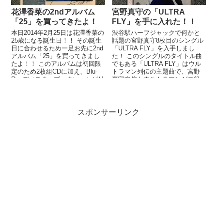
花澤香菜の2ndアルバム
宮野真守の「ULTRA
「25」を買ってきたよ！
FLY」を手に入れた！！
本日2014年2月25日は花澤香菜の
渋谷駅ハーフジャックで何かと
25歳になる誕生日！！ その誕生
話題の宮野真守8枚目のシングル
日に合わせるため一足お先に2nd
「ULTRA FLY」を入手しまし
アルバム「25」を買ってきまし
た！ このシングルのタイトル曲
たよ！！ このアルバムは初回限
でもある「ULTRA FLY」はウル
定のため2枚組CDに加え、Blu-
トラマン列伝の主題曲で、宮野
Rayディスク、ブックレットが付
真守自信もウルトラマンゼロ役
いております。...
で出演しております。 ジ...
スポンサーリンク