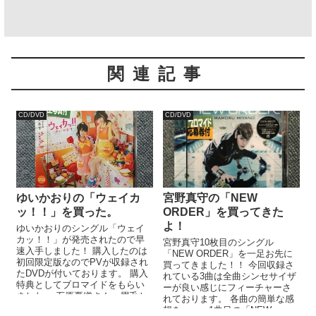
関連記事
CD/DVD
CD/DVD
ゆいかおりの「ウェイカ
宮野真守の「NEW
ッ！！」を買った。
ORDER」を買ってきた
よ！
ゆいかおりのシングル「ウェイ
カッ！！」が発売されたので早
宮野真守10枚目のシングル
速入手しました！ 購入したのは
「NEW ORDER」を一足お先に
初回限定版なのでPVが収録され
買ってきました！！ 今回収録さ
たDVDが付いております。 購入
れている3曲は全曲シンセサイザ
特典としてブロマイドをもらい
ーが良い感じにフィーチャーさ
ました。 石原夏織さん、眉毛と
れております。 各曲の簡単な感
前髪がつながって大変なことに
想を。。。1曲目の「NEW