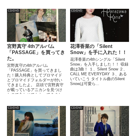
な...
ORDER」はシンセベースの低音
が...
CD/DVD
CD/DVD
宮野真守 4thアルバム
花澤香菜の「Silent
「PASSAGE」を買ってき
Snow」を手に入れた！！
た。
花澤香菜の4thシングル「Silent
Snow」を入手しました！！ 収録
宮野真守の4thアルバム
曲は3曲！ １、Silent Snow ２、
「PASSAGE」を買ってきまし
CALL ME EVERYDAY ３、ある
た！購入特典としてブロマイド
いていこう タイトル曲のSilent
とブロマイドフォルダーが付い
Snowは可愛ら...
てきましたよ。 店頭で宮野真守
が載っているアニカンを見つけ
たので合わせてもらってきまし
た。 以前耳コピしたIdentityは三
味...
CD/DVD
CD/DVD