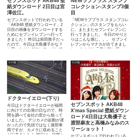
セブンスポット AKB48 壁
NEWラブプラス スタンプ
紙ダウンロード 2日目は宮
コレクション-スタンプ3個
澤佐江。
目
セブンスポットで行われている
「NEWラブプラス スタンプコレ
「AKB48 壁紙ダウンロード」2
クション」のスタンプをもらい
日目の画像をダウンロードする
に、またまたセブンイレブンに
ためにセブンイレブンへ行って
行ってきました。 今日のやりと
きました！ 昨日は前田敦子だっ
りはこんな感じ。。。 セブンイ
たので、今日は大島優子かな？
レブンからマナカが出てきまし
と思いながらダウンロードして
た。 なんだか元気が無い様
みると。。。 2日目の画像は宮
子。。。 はげましてあげ、笑顔
澤...
にな...
その他
その他
ドクターイエロー(下り)
セブンスポット AKB48
今日はドクターイエローが福岡
に向けての出発の日なので、時
X’mas Special 壁紙ダウン
間を調べて会社の窓から狙って
ロード4日目は大島優子と
いました。 デジカメの起動が遅
渡部麻友と高橋みなみのス
かったので先頭ではなく後部車
リーショット！
両ですが、カメラに収めること
が出来ました！ 明日は、福岡か
セブンスポットで行われている