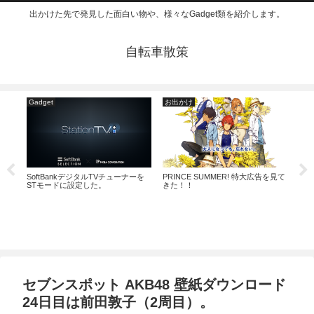
出かけた先で発見した面白い物や、様々なGadget類を紹介します。
自転車散策
Gadget
お出かけ
玩
のキ
SoftBankデジタルTVチューナーを
PRINCE SUMMER! 特大広告を見て
スイ
STモードに設定した。
きた！！
ュア
セブンスポット AKB48 壁紙ダウンロード
24日目は前田敦子（2周目）。