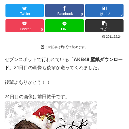
Twitter
Facebook
はてブ
0
0
Pocket
LINE
コピー
0
2011.12.24
この記事は
約1分
で読めます。
セブンスポットで行われている「
AKB48 壁紙ダウンロー
ド
」24日目の画像も後輩が送ってくれました。
後輩よありがとう！！
24日目の画像は前田敦子です。