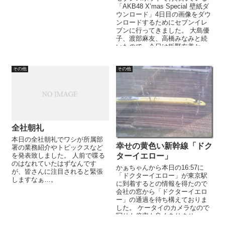
ら東京に向けての上りなので、
「AKB48 X’mas Special 壁紙ダ
それ...
ウンロード」4日目の画像をダウ
ンロードするためにセブンイレ
ブンに行ってきました。 大島優
子、渡部麻友、高橋みなみと続
いたので、今日は板野友美か
な？？と思いながらダウ...
その他
その他
全社朝礼
本日の全社朝礼でワシが所属部
幸せの黄色い新幹線「ドク
署の業務紹介やトピックスなど
を発表致しました。 人前で喋る
ターイエロー」
のはなれていたはずなんです
かぁちゃんから本日の16:57に
が、皆さんに注目されると緊張
「ドクターイエロー」が東京駅
しますなぁ…。
に到着するとの情報を得たので
会社の窓から「ドクターイエロ
ー」の通過を待ち構えておりま
した。 ケータイのカメラなので
写りも倍率も良くありませ
ん・・・。 今度はちゃんとした