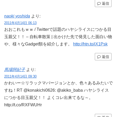
返信
naoki yoshida
より:
2011年4月14日 06:13
おおこれもｗｗ / Twitterで話題のハヤシライスにつかる目
玉親父！！ – 自転車散策 | 出かけた先で発見した面白い物
や、様々なGadget類を紹介します。
http://htn.to/iX1Psk
返信
馬場阿紀子
より:
2011年4月14日 09:30
かわいー☆リラックマバージョンとか、色々あるみたいで
すね！RT @konakichi0626: @akiko_baba ハヤシライス
につかる目玉親父！！ よくコレ出来てるな～。
http://t.co/RXFWUHr