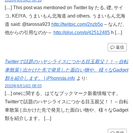
2010年9月14日 00:16
[…] This post was mentioned on Twitter by たる, 礎, サイ
コ, KEIYA, うまいもん北海道 and others. うまいもん北海
道 said: @tarossa923
http://twitpic.com/2nzb5o
– なんだ、
他からの引用なのか～
http://plixi.com/p/42512485
h […]
返信
Twitterで話題のハヤシライスにつかる目玉親父！！ – 自転
車散策 | 出かけた先で発見した面白い物や、様々なGadget
類を紹介します。 | iPhonista.info
より:
2010年9月14日 08:03
[…] oneに関する、はてなブックマーク新着情報です。
Twitterで話題のハヤシライスにつかる目玉親父！！ – 自転
車散策 | 出かけた先で発見した面白い物や、様々なGadget
類を紹介します。 […]
返信