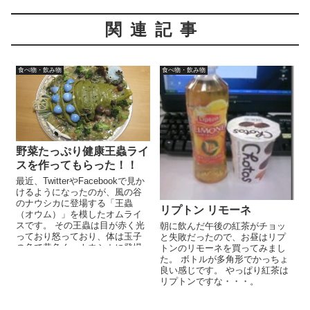
関連記事
食べ物・飲み物
食べ物・飲み物
野菜たっぷり健康王蟲ライ
スを作ってもらった！！
最近、TwitterやFacebookで見か
けるようになったのが、風の谷
のナウシカに登場する「王蟲
リプトン リモーネ
（オウム）」を模したオムライ
スです。 その王蟲は目が赤く光
朝に飲んだ午後の紅茶がチョッ
っており怒っており、体は玉子
と失敗だったので、お昼はリプ
の色で黄色く、ナウシカに登場
トンのリモーネを買ってみまし
する王蟲とはちょっと感...
た。 ボトルが多角形でかっちょ
良い感じです。 やっぱり紅茶は
リプトンですな・・・。