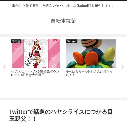
出かけた先で発見した面白い物や、様々なGadget類を紹介します。
自転車散策
その他
Gadget
仮
セブンスポット AKB48 壁紙ダウン
ゆらゆらカールおじさんが当たっ
仮面
ロード 8日目は大島優子。
た！！
イッ
目は島
Twitterで話題のハヤシライスにつかる目
玉親父！！