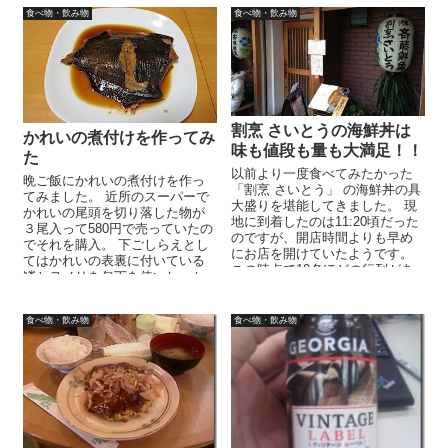
食べ物・飲み物
食べ物・飲み物
割烹 さいとうの海鮮丼は
かれいの煮付けを作ってみ
味も値段も量も大満足！！
た
以前より一度食べてみたかった
晩ご飯にかれいの煮付けを作っ
「割烹 さいとう」 の海鮮丼の具
てみました。 近所のスーパーで
大盛りを堪能してきました。 現
かれいの尾頭を切り落した物が
地に到着したのは11:20頃だった
３尾入って580円で売っていたの
のですが、開店時間よりも早め
でそれを購入。 下ごしらえとし
にお店を開けていたようです。
てはかれいの表裏に付いている
この時点で10名ほどの行列があ
鱗とヌメリを包丁を使いしっか
りました。 ちなみに、開店時...
りと取ります。（背びれ等にも
ヌメ...
食べ物・飲み物
食べ物・飲み物