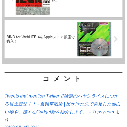
た。
BiND for WebLiFE 4をAppleストア銀座で
購入！
コメント
Tweets that mention Twitterで話題のハヤシライスにつか
る目玉親父！！ - 自転車散策 | 出かけた先で発見した面白
い物や、様々なGadget類を紹介します。 -- Topsy.com
よ
り: