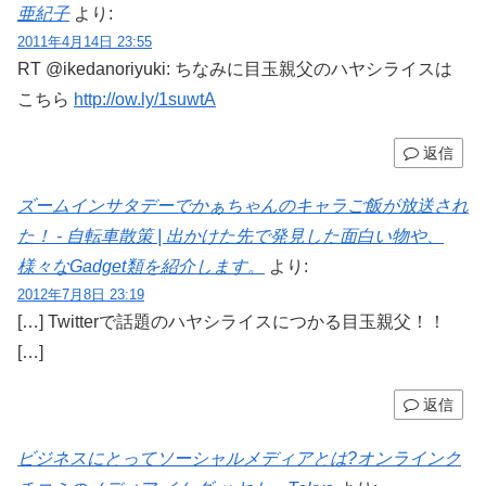
亜紀子
より:
2011年4月14日 23:55
RT @ikedanoriyuki: ちなみに目玉親父のハヤシライスは
こちら
http://ow.ly/1suwtA
返信
ズームインサタデーでかぁちゃんのキャラご飯が放送され
た！ - 自転車散策 | 出かけた先で発見した面白い物や、
様々なGadget類を紹介します。
より:
2012年7月8日 23:19
[…] Twitterで話題のハヤシライスにつかる目玉親父！！
[…]
返信
ビジネスにとってソーシャルメディアとは?オンラインク