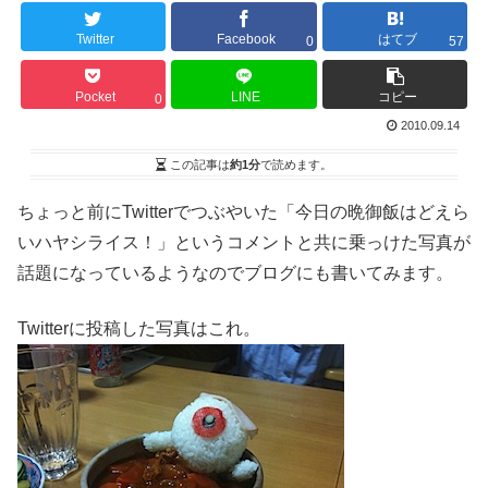
Twitter
Facebook
はてブ
0
57
Pocket
LINE
コピー
0
2010.09.14
この記事は
約1分
で読めます。
ちょっと前にTwitterでつぶやいた「今日の晩御飯はどえら
いハヤシライス！」というコメントと共に乗っけた写真が
話題になっているようなのでブログにも書いてみます。
Twitterに投稿した写真はこれ。