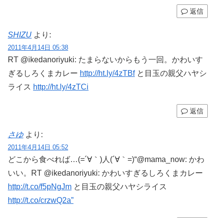
返信
SHIZU
より:
2011年4月14日 05:38
RT @ikedanoriyuki: たまらないからもう一回。かわいす
ぎるしろくまカレー
http://ht.ly/4zTBf
と目玉の親父ハヤシ
ライス
http://ht.ly/4zTCi
返信
さゆ
より:
2011年4月14日 05:52
どこから食べれば…(=´∀｀)人(´∀｀=)“@mama_now: かわ
いい。RT @ikedanoriyuki: かわいすぎるしろくまカレー
http://t.co/f5pNgJm
と目玉の親父ハヤシライス
http://t.co/crzwQ2a”