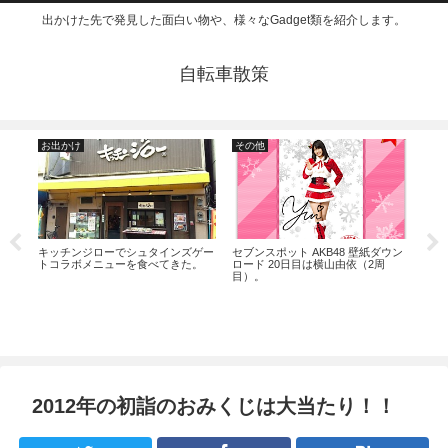
出かけた先で発見した面白い物や、様々なGadget類を紹介します。
自転車散策
お出かけ
その他
Gad
ーゼ
キッチンジローでシュタインズゲー
セブンスポット AKB48 壁紙ダウン
ARR
トコラボメニューを食べてきた。
ロード 20日目は横山由依（2周
画質
目）。
2012年の初詣のおみくじは大当たり！！