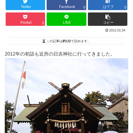
Twitter
Facebook
はてブ
0
0
Pocket
LINE
コピー
0
2012.01.04
この記事は
約1分
で読めます。
2012年の初詣も近所の日吉神社に行ってきました。