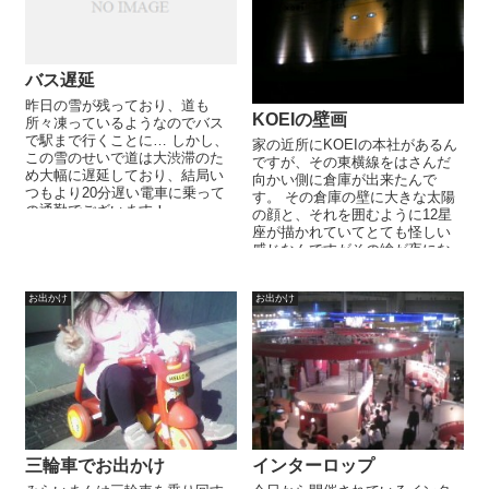
バス遅延
昨日の雪が残っており、道も
KOEIの壁画
所々凍っているようなのでバス
で駅まで行くことに… しかし、
家の近所にKOEIの本社があるん
この雪のせいで道は大渋滞のた
ですが、その東横線をはさんだ
め大幅に遅延しており、結局い
向かい側に倉庫が出来たんで
つもより20分遅い電車に乗って
す。 その倉庫の壁に大きな太陽
の通勤でございます！
の顔と、それを囲むように12星
座が描かれていてとても怪しい
感じなんですがその絵が夜にな
ると光るんです・・・ その様子
がと...
お出かけ
お出かけ
三輪車でお出かけ
インターロップ