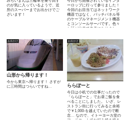
みらいまんは三輪車を乗り回す
今日から開催されているインタ
のが気に入っているようで、近
ーロップに行って参りました！
所のスーパーまでお出かけでご
今回のお目当てはネットワーク
ざいます！
機器ではなく、パッチパネル等
のケーブルマネージメント機器
とコンソールサーバです。色々
と話が出来て参考になりまし
た！
お出かけ
お出かけ
山形から帰ります！
今から東京へ帰ります！ さすが
ららぽーと
に三時間はつらいですね…
今日は小机での仕事だったので
「ららぽーと」でお昼ご飯を食
べることにしました。 いざ、レ
ストラン街に行ってみると余裕
で￥1,000-を越えていたので断
念… なので、イトーヨーカ堂の
フードコートでお好み焼き焼き
そばセット＋山盛りポテトを頂
き...