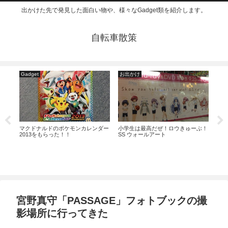
出かけた先で発見した面白い物や、様々なGadget類を紹介します。
自転車散策
Gadget
お出かけ
お
マクドナルドのポケモンカレンダー
小学生は最高だぜ！ロウきゅーぶ！
キッ
2013をもらった！！
SS ウォールアート
トコ
宮野真守「PASSAGE」フォトブックの撮
影場所に行ってきた