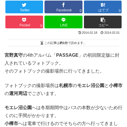
Twitter
Facebook
はてブ
0
0
Pocket
LINE
コピー
0
2014.02.18
2014.02.01
この記事は
約1分
で読めます。
宮野真守
の4thアルバム「
PASSAGE
」の初回限定版に封
入されているフォトブック。
そのフォトブックの撮影場所に行ってきました。
フォトブックの撮影場所は
札幌市
の
モエレ沼公園
と
小樽市
の
運河周辺
でございます。
モエレ沼公園
へは冬期期間中はバスの本数が少ないため行
くのに手間がかかります。
小樽市
へは電車で行けるのでそちらの方へ行ってきまし