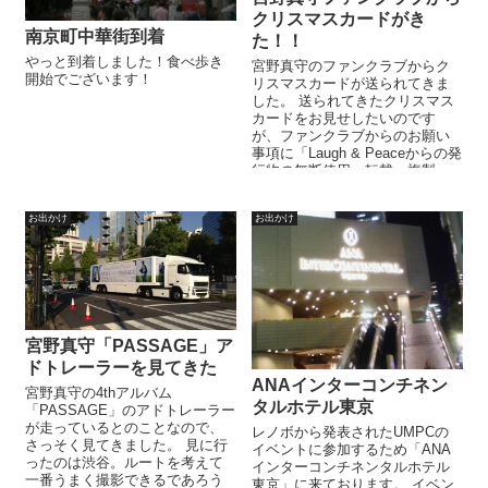
クリスマスカードがき
南京町中華街到着
た！！
やっと到着しました！食べ歩き
宮野真守のファンクラブからク
開始でございます！
リスマスカードが送られてきま
した。 送られてきたクリスマス
カードをお見せしたいのです
が、ファンクラブからのお願い
事項に「Laugh & Peaceからの発
行物の無断使用・転載・複製・
加工は禁止します。」 ...
お出かけ
お出かけ
宮野真守「PASSAGE」ア
ドトレーラーを見てきた
ANAインターコンチネン
宮野真守の4thアルバム
タルホテル東京
「PASSAGE」のアドトレーラー
が走っているとのことなので、
レノボから発表されたUMPCの
さっそく見てきました。 見に行
イベントに参加するため「ANA
ったのは渋谷。ルートを考えて
インターコンチネンタルホテル
一番うまく撮影できるであろう
東京」に来ております。 イベン