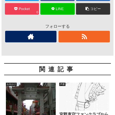
Pocket
LINE
コピー
0
フォローする
関連記事
お出かけ
声優
宮野真守ファンクラブから