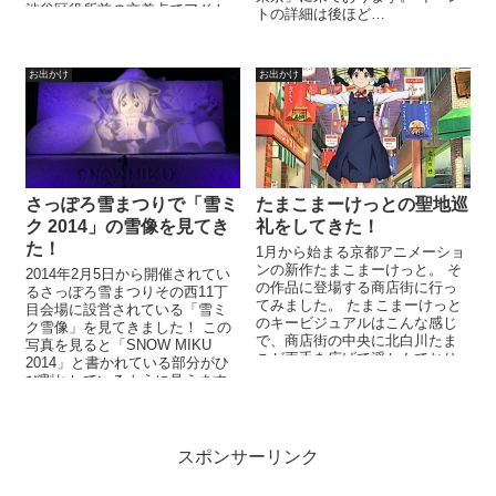
渋谷区役所前の交差点でアドト
トの詳細は後ほど…
レーラーが来るのを待ち構えて
おりました。...
お出かけ
お出かけ
さっぽろ雪まつりで「雪ミ
たまこまーけっとの聖地巡
ク 2014」の雪像を見てき
礼をしてきた！
た！
1月から始まる京都アニメーショ
ンの新作たまこまーけっと。 そ
2014年2月5日から開催されてい
の作品に登場する商店街に行っ
るさっぽろ雪まつりその西11丁
てみました。 たまこまーけっと
目会場に設営されている「雪ミ
のキービジュアルはこんな感じ
ク雪像」を見てきました！ この
で、商店街の中央に北白川たま
写真を見ると「SNOW MIKU
こが両手を広げて浮かんでおり
2014」と書かれている部分がひ
ます。 この商店街で特徴的なの
び割れしているように見えます
はアー...
が、これは立ち入り出来...
スポンサーリンク