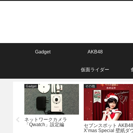
Gadget
AKB48
仮面ライダー
Gadget
その他
SSのオー
ネットワークカメラ
Get
「Qwatch」設定編
セブンスポット AKB4
してみた。
X’mas Special 壁紙ダ