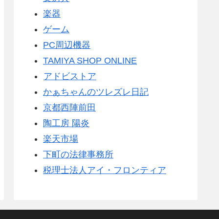
楽器
ゲーム
PC周辺機器
TAMIYA SHOP ONLINE
アドビストア
かぁちゃんのツレズレ日記
京都西陣前田
陶工房 陽炎
楽天市場
下町の法律事務所
税理士法人アイ・フロンティア