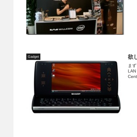
欲
Gadget
まず１
LA
Cen