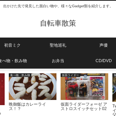
出かけた先で発見した面白い物や、様々なGadget類を紹介します。
自転車散策
初音ミク
聖地巡礼
声優
食べ物・飲み物
お弁当
CD/DVD
食べ物・飲み物
仮面ライダー
晩御飯はカレーライ
仮面ライダーフォーゼ ア
T
ス！？
ストロスイッチセット02
8
ウ