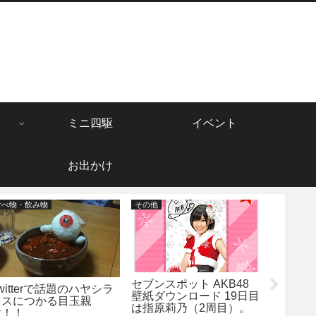
ミニ四駆
イベント
お出かけ
食べ物・飲み物
その他
Gadget
セブンスポット AKB48
マクド
witterで話題のハヤシラ
壁紙ダウンロード 19日目
ピーセッ
イスにつかる目玉親
は指原莉乃（2周目）。
ブ）
父！！