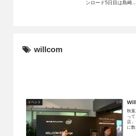
ンロード5日目は島崎
香。
willcom
Wi
イベント
秋葉
って
店」
に数