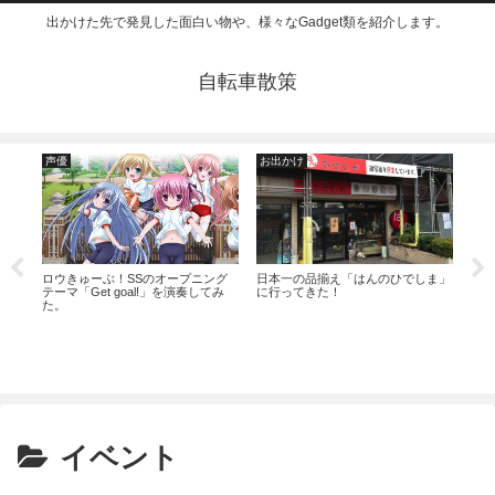
出かけた先で発見した面白い物や、様々なGadget類を紹介します。
自転車散策
声優
お出かけ
食
後
ロウきゅーぶ！SSのオープニング
日本一の品揃え「はんのひでしま」
マク
テーマ「Get goal!」を演奏してみ
に行ってきた！
ンを
た。
イベント