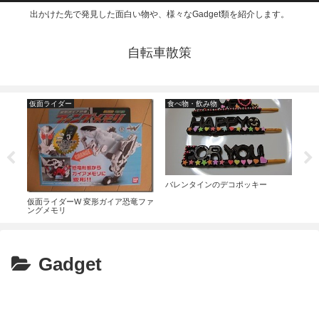
出かけた先で発見した面白い物や、様々なGadget類を紹介します。
自転車散策
仮面ライダー
食べ物・飲み物
そ
トを
セブ
バレンタインのデコポッキー
ロー
目）
仮面ライダーW 変形ガイア恐竜ファ
ングメモリ
Gadget