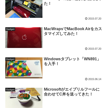
た！
2015.07.20
MacWrapsでMacBook Airをカス
Gadget
タマイズしてみた！
2015.07.20
Windowsタブレット「WN891」
Gadget
を入手！
2015.06.14
Microsoftがエイプリルフールに
Gadget
合わせてC丼を送ってきた！