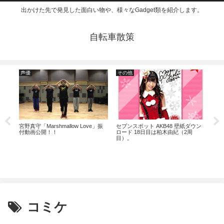
出かけた先で発見した面白い物や、様々なGadget類を紹介します。
自転車散策
声優
その他
ミ
ウン
宮野真守「Marshmallow Love」振
セブンスポット AKB48 壁紙ダウン
付動画公開！！
ロード 18日目は柏木由紀（2周
目）。
たか
た。
コミケ