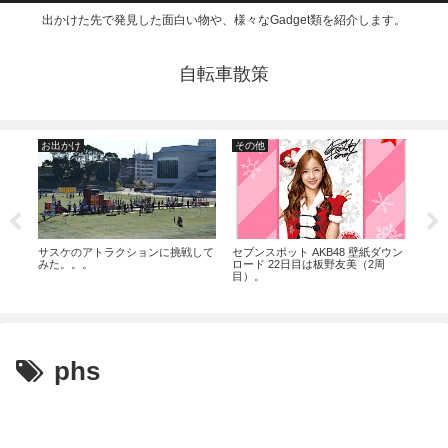
出かけた先で発見した面白い物や、様々なGadget類を紹介します。
自転車散策
お出かけ
その他
そ
ット
サスケのアトラクションに挑戦して
セブンスポット AKB48 壁紙ダウン
セブ
みた。。。
ロード 22日目は板野友美（2周
ロー
目）。
目）
phs