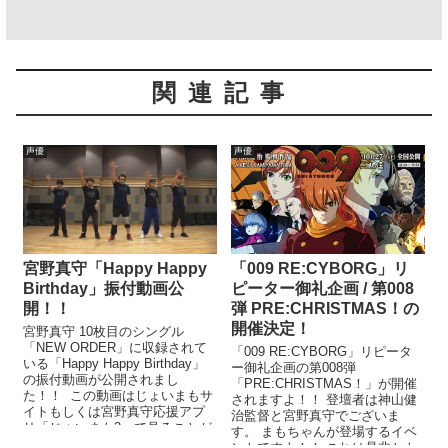
関連記事
声優
声優
宮野真守「Happy Happy
「009 RE:CYBORG」リ
Birthday」振付動画公
ピーター御礼企画 / 第008
開！！
弾 PRE:CHRISTMAS！の
開催決定！
宮野真守 10枚目のシングル
「NEW ORDER」に収録されて
「009 RE:CYBORG」リピータ
いる「Happy Happy Birthday」
ー御礼企画の第008弾
の振付動画が公開されまし
「PRE:CHRISTMAS！」が開催
た！！ この動画はじょいまもサ
されますよ！！ 登壇者は神山健
イトもしくは宮野真守応援アプ
治監督と宮野真守でございま
リ「じょいまも2」で見ることが
す。 まもちゃんが登場するイベ
できます。 ...
ントですよ！！ これは是非とも