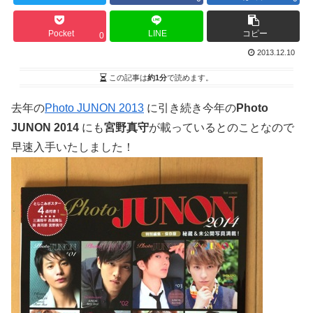
Pocket
LINE
コピー
0
2013.12.10
この記事は
約1分
で読めます。
去年の
Photo JUNON 2013
に引き続き今年の
Photo
JUNON 2014
にも
宮野真守
が載っているとのことなので
早速入手いたしました！