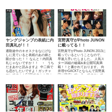
行かなければなりませんな...
声優
声優
ヤングジャンプの表紙に内
宮野真守がPhoto JUNON
田真礼が！！
に載ってる！！
通勤途中のキオスクをなにげな
宮野真守がPhoto JUNON 2013に
しに見ていると表紙のあの娘と
載っているということなので、
眼が合った！！ なんと！内田真
早速入手いたしました。 人気ス
礼じゃないですか！！ ↑ うち
ター16組の秘蔵&未公開写真満
だまあやと読みますよ 中二病で
載！！と書かれております。 向
も恋がしたいですよ！ガッチャ
井理やGACKTとならんで宮野真
マンですよ！GJ部ですよ！アオ
守が登場しているってすごいで
ハライドですよ！ 思わず表紙買
すな。。...
い...
声優
声優