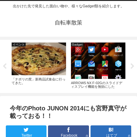
出かけた先で発見した面白い物や、様々なGadget類を紹介します。
自転車散策
イベント
Gadget
そ
セブ
「ナポリの窯」新商品試食会に行っ
ロー
ARROWS NX F-02Gのスライドデ
てきた。
ィスプレイ機能を無効にした
今年のPhoto JUNON 2014にも宮野真守が
載っておる！！
Twitter
Facebook
はてブ
0
0