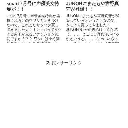
smart 7月号に声優美女特
JUNONにまたもや宮野真
集が！！
守が登場！！
smart 7月号に声優美女特集が掲
JUNONにまたもや宮野真守が登
載されるとのウワサを聞きつけ
場しているということなので、
たので、これまたサッソク買っ
さっそく買ってきました！
てきましたよ！！ smartってイケ
JUNON9月号の表紙はこんな感
てる男子が見るファッション雑
じ。。。 どこに宮野真守がいる
誌ですか？？？ ワシには全く関
かというと。。。右上にいらっ
係のないジャンルの雑誌のよう
しゃる！しかも、A3サイズの胸
で、smartという雑誌の...
キュンポスターが付いていると
いう！...
スポンサーリンク