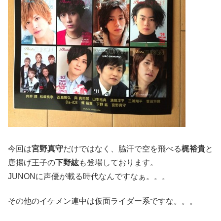
今回は
宮野真守
だけではなく、脇汗で空を飛べる
梶裕貴
と
唐揚げ王子の
下野紘
も登場しております。
JUNONに声優が載る時代なんですなぁ。。。
その他のイケメン連中は仮面ライダー系ですな。。。