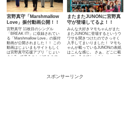
宮野真守「Marshmallow
またまたJUNONに宮野真
Love」振付動画公開！！
守が登場してるよ！！
宮野真守 11枚目のシングル
みんな大好きマモちゃんがまた
「BREAK IT!」に収録されてい
またJUNONに登場するというウ
る「Marshmallow Love」の振付
ワサを聞きつけたのでさっそく
動画が公開されました！！ この
入手してまいりました！ マモち
動画はじょいまもサイトもしく
ゃんが載っているJUNONの表紙
は宮野真守応援アプリ「じょい
はこんな感じ。 さぁ、どこに載
まも3」で見ることができます。
っているのでしょうか。。。 表
この振付を覚え...
紙の真ん中あたりを探してみ
て...
スポンサーリンク