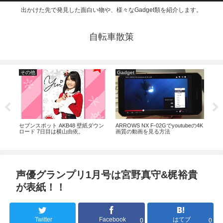
出かけた先で発見した面白い物や、様々なGadget類を紹介します。
自転車散策
その他
Gadget
そ
ゲー
セブンスポット AKB48 壁紙ダウン
ARROWS NX F-02Gでyoutubeの4K
セブ
。
ロード 7日目は横山由依。
画質の動画を見る方法
ロー
声優グランプリ1月号は宮野真守&梶裕貴
が表紙！！
Twitter
Facebook
はてブ
0
0