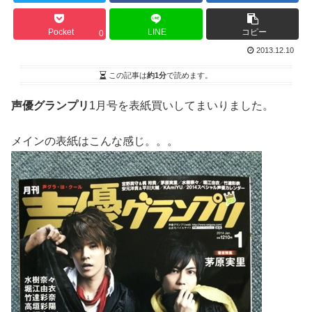
Pocket
LINE
コピー
0
2013.12.10
この記事は
約1分
で読めます。
声優グランプリ
1月号を表紙買いしてまいりました。
メインの表紙はこんな感じ。。。