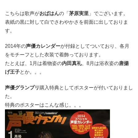
こちらは歌声が
おばはん
の「
茅原実里
」でございます。
表紙の黒に対して白でさわやかさを前面に出しておりま
す。
2014年の
声優カレンダー
が付録としてついており、各月
をモチーフとした衣装で着飾っております。
たとえば、1月は着物姿の
内田真礼
、8月は浴衣姿の
唐揚
げ王子
とか。。。
声優グランプリ
購入特典としてポスターが付いておりまし
た。
特典のポスターはこんな感じ。。。