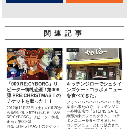
関連記事
声優
お出かけ
「009 RE:CYBORG」リ
キッチンジローでシュタイ
ピーター御礼企画 / 第008
ンズゲートコラボメニュー
弾 PRE:CHRISTMAS！の
を食べてきた。
チケットを取った！！
フゥ〜ハハハハハハハハハ！ 秋
葉原へ来たので、キッチンジロ
2012年12月22日（土）の16:20か
ー外神田店で「STEINS;GATE
ら新宿バルト9で行われる「009
線形拘束のフェのグラム」 コラ
RE:CYBORG」リピーター御礼
ボメニューを食べてきました。
企画 / 第008弾
コラボメニューとして販売され
PRE:CHRISTMAS！のチケット