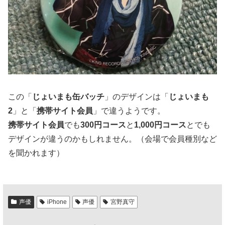
この「
じょいまも缶バッチ
」のデザインは「
じょいまも
2
」と「
携帯サイト会員
」で違うようです。
携帯サイト会員
でも
300円コース
と
1,000円コース
とでも
デザインが違うのかもしれません。（会場で会員種別など
を聞かれます）
声優
iPhone
声優
宮野真守