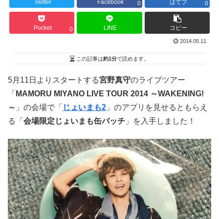
Twitter
Facebook
はてブ
0
0
Pocket
LINE
コピー
0
2014.05.11
この記事は
約1分
で読めます。
5月11日よりスタートする
宮野真守
のライブツアー
「
MAMORU MIYANO LIVE TOUR 2014 ～WAKENING!
～
」の会場で「
じょいまも2
」のアプリを見せるともらえ
る「
会場限定じょいまも缶バッチ
」を入手しました！