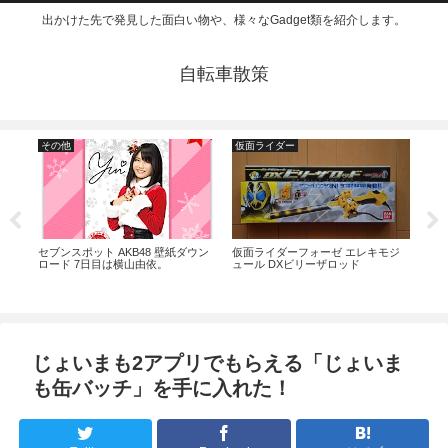
出かけた先で発見した面白い物や、様々なGadget類を紹介します。
自転車散策
その他
仮面ライダー
そ
セブンスポット AKB48 壁紙ダウン
仮面ライダーフォーゼ エレキモジ
セブ
ロード 7日目は横山由依。
ュール DXビリーザロッド
ロー
目）
じょいまも2アプリでもらえる「じょいま
も缶バッチ」を手に入れた！