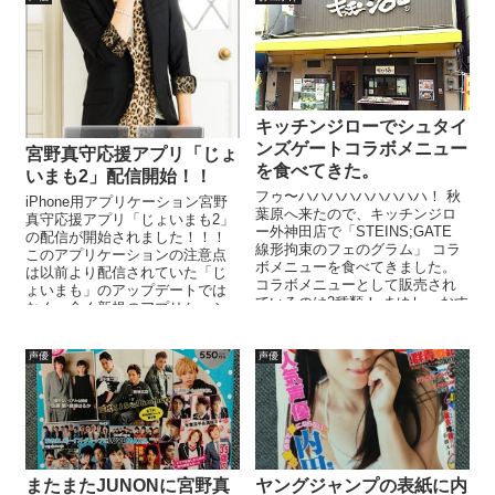
キッチンジローでシュタイ
ンズゲートコラボメニュー
宮野真守応援アプリ「じょ
を食べてきた。
いまも2」配信開始！！
フゥ〜ハハハハハハハハハ！ 秋
iPhone用アプリケーション宮野
葉原へ来たので、キッチンジロ
真守応援アプリ「じょいまも2」
ー外神田店で「STEINS;GATE
の配信が開始されました！！！
線形拘束のフェのグラム」 コラ
このアプリケーションの注意点
ボメニューを食べてきました。
は以前より配信されていた「じ
コラボメニューとして販売され
ょいまも」のアップデートでは
ているのは2種類！ まゆしーおす
なく、全く新規のアプリケーシ
すめのメンチかつライス...
ョンなので1,000円で購入しな
お...
声優
声優
またまたJUNONに宮野真
ヤングジャンプの表紙に内