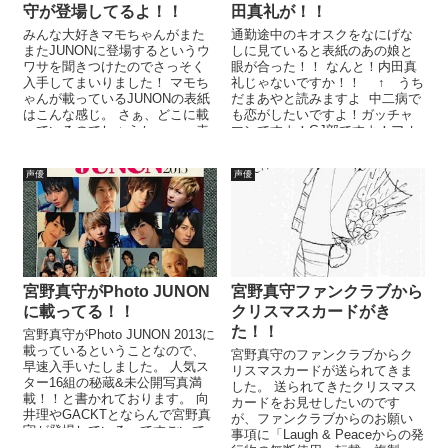
守が登場してるよ！！
田真礼が！！
みんな大好きマモちゃんがまた
通勤途中のキオスクをなにげな
またJUNONに登場するというウ
しに見ていると表紙のあの娘と
ワサを聞きつけたのでさっそく
眼が合った！！ なんと！内田真
入手してまいりました！ マモち
礼じゃないですか！！ ↑ うち
ゃんが載っているJUNONの表紙
だまあやと読みますよ 中二病で
はこんな感じ。 さぁ、どこに載
も恋がしたいですよ！ガッチャ
っているのでしょうか。。。 表
マンですよ！GJ部ですよ！アオ
紙の真ん中あたりを探してみ
ハライドですよ！ 思わず表紙買
て...
い...
声優
声優
宮野真守がPhoto JUNON
宮野真守ファンクラブから
に載ってる！！
クリスマスカードがき
た！！
宮野真守がPhoto JUNON 2013に
載っているということなので、
宮野真守のファンクラブからク
早速入手いたしました。 人気ス
リスマスカードが送られてきま
ター16組の秘蔵&未公開写真満
した。 送られてきたクリスマス
載！！と書かれております。 向
カードをお見せしたいのです
井理やGACKTとならんで宮野真
が、ファンクラブからのお願い
守が登場しているってすごいで
事項に「Laugh & Peaceからの発
すな。。...