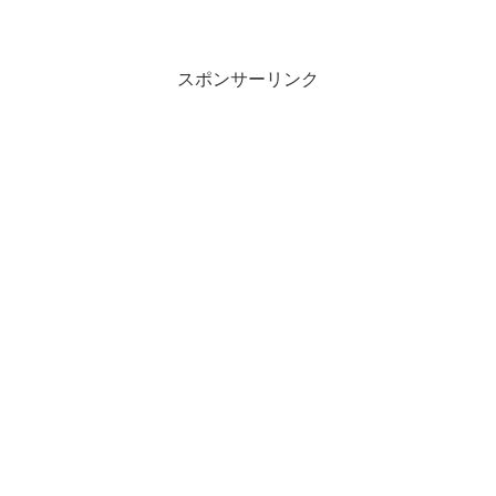
行物の無断使用・転載・複製・
加工は禁止します。」 ...
スポンサーリンク