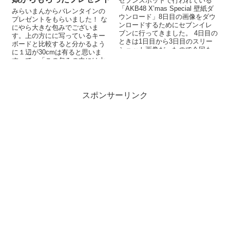
セブンスポットで行われている
「AKB48 X’mas Special 壁紙ダ
みらいまんからバレンタインの
ウンロード」8日目の画像をダウ
プレゼントをもらいました！ な
ンロードするためにセブンイレ
にやら大きな包みでございま
ブンに行ってきました。 4日目の
す。上の方にに写っているキー
ときは1日目から3日目のスリー
ボードと比較すると分かるよう
ショット画像だったので今回も
に１辺が30cmは有ると思いま
そのパターンかな...
す。で、「この包みの中には大
きなチョコレートが入っている
んだろうな？」...
スポンサーリンク