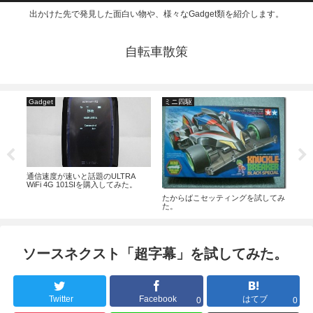
出かけた先で発見した面白い物や、様々なGadget類を紹介します。
自転車散策
Gadget
ミニ四駆
イ
esで
通信速度が速いと話題のULTRA
「ナ
WiFi 4G 101SIを購入してみた。
てき
たからばこセッティングを試してみ
た。
ソースネクスト「超字幕」を試してみた。
Twitter
Facebook
はてブ
0
0