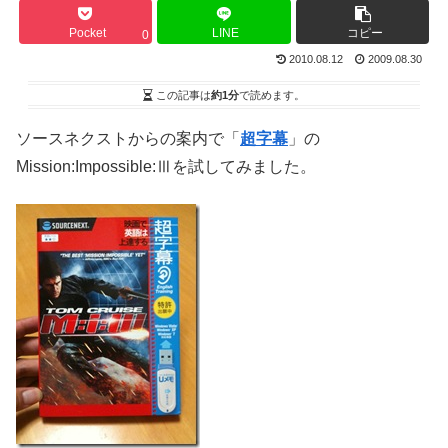
Pocket
LINE
コピー
0
2010.08.12
2009.08.30
この記事は
約1分
で読めます。
ソースネクストからの案内で「
超字幕
」の
Mission:Impossible:Ⅲを試してみました。