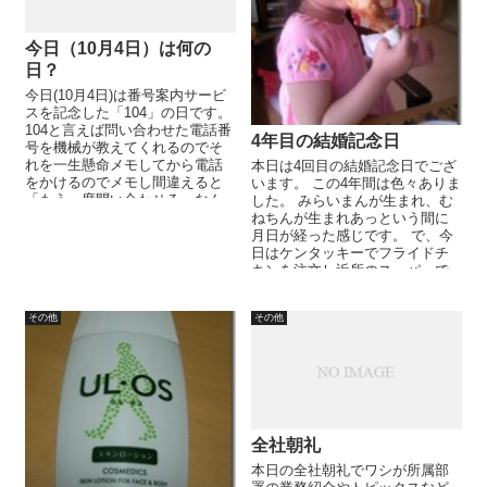
今日（10月4日）は何の
日？
今日(10月4日)は番号案内サービ
スを記念した「104」の日です。
104と言えば問い合わせた電話番
4年目の結婚記念日
号を機械が教えてくれるのでそ
れを一生懸命メモしてから電話
本日は4回目の結婚記念日でござ
をかけるのでメモし間違えると
います。 この4年間は色々ありま
「もう一度問い合わせる」なん
した。 みらいまんが生まれ、む
てことがありますよね？それ
ねちんが生まれあっという間に
を...
月日が経った感じです。 で、今
日はケンタッキーでフライドチ
キンを注文し近所のスーパーで
デザートを買ってきてちょっと
したお...
その他
その他
全社朝礼
本日の全社朝礼でワシが所属部