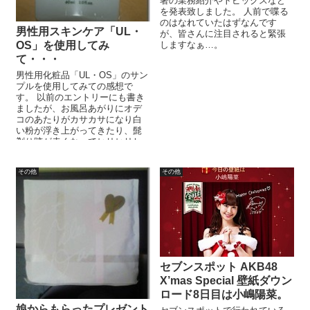
署の業務紹介やトピックスなど
を発表致しました。 人前で喋る
のはなれていたはずなんです
男性用スキンケア「UL・
が、皆さんに注目されると緊張
OS」を使用してみ
しますなぁ…。
て・・・
男性用化粧品「UL・OS」のサン
プルを使用してみての感想で
す。 以前のエントリーにも書き
ましたが、お風呂あがりにオデ
コのあたりがカサカサになり白
い粉が浮き上がってきたり、髭
剃り跡が赤くなってヒリヒリし
てしまいます。 特にこの季...
その他
その他
セブンスポット AKB48
X’mas Special 壁紙ダウン
ロード8日目は小嶋陽菜。
娘からもらったプレゼント