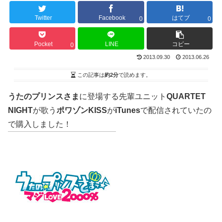
Twitter
Facebook
はてブ
0
0
Pocket
LINE
コピー
0
2013.09.30
2013.06.26
この記事は
約2分
で読めます。
うたのプリンスさま
に登場する先輩ユニット
QUARTET
NIGHT
が歌う
ポワゾンKISS
が
iTunes
で配信されていたの
で購入しました！