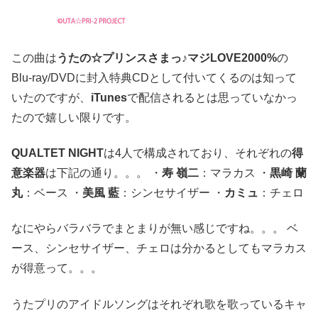
この曲は
うたの☆プリンスさまっ♪マジLOVE2000%
の
Blu-ray/DVDに封入特典CDとして付いてくるのは知って
いたのですが、
iTunes
で配信されるとは思っていなかっ
たので嬉しい限りです。
QUALTET NIGHT
は4人で構成されており、それぞれの
得
意楽器
は下記の通り。。。 ・
寿 嶺二
：マラカス ・
黒崎 蘭
丸
：ベース ・
美風 藍
：シンセサイザー ・
カミュ
：チェロ
なにやらバラバラでまとまりが無い感じですね。。。 ベ
ース、シンセサイザー、チェロは分かるとしてもマラカス
が得意って。。。
うたプリのアイドルソングはそれぞれ歌を歌っているキャ