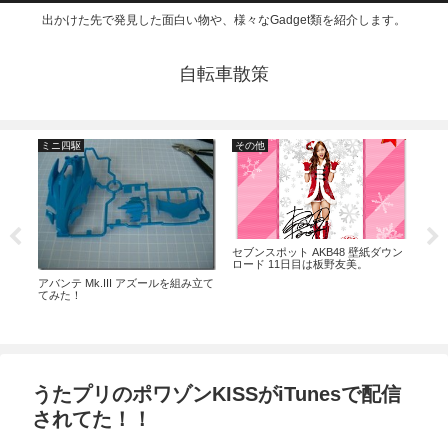
出かけた先で発見した面白い物や、様々なGadget類を紹介します。
自転車散策
ミニ四駆
その他
そ
ウン
セブンスポット AKB48 壁紙ダウン
ロード 11日目は板野友美。
アバンテ Mk.III アズールを組み立て
烈火
てみた！
うたプリのポワゾンKISSがiTunesで配信
されてた！！