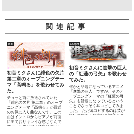
関連記事
音楽
Gadget
初音ミクさんに進撃の巨人
初音ミクさんに緋色の欠片
の「紅蓮の弓矢」を歌わせ
第二章のオープニングテー
てみた。
マ「高鳴る」を歌わせてみ
何かと話題になっているアニメ
た。
「進撃の巨人」ですが、そのオ
ープニングテーマの「紅蓮の弓
チョッと前に放送されていた
矢」も話題になっているという
「緋色の欠片 第二章」のオープ
ことでさっそく耳コピしてみま
ニングテーマ「高鳴る」が最近
した。 ただ耳コピするのは芸が
のお気に入り曲なんです。この
無いのでみんな大好き初音ミク
曲はイントロからピアノが前面
さんに歌ってもらいました。 バ
に出ておりキレイな感じなんで
ックの演...
すが、そのピアノに負けずとシ
ンセベースが活躍しておりま