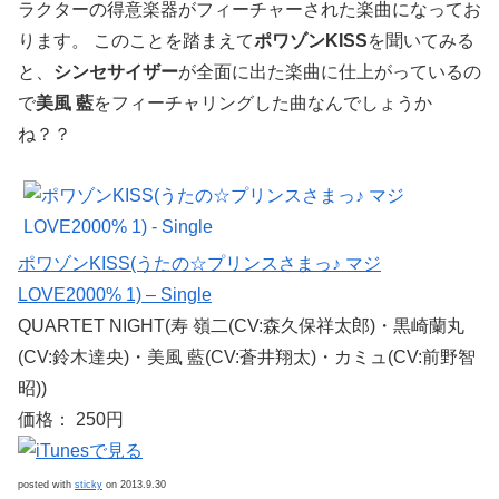
ラクターの得意楽器がフィーチャーされた楽曲になってお
ります。 このことを踏まえて
ポワゾンKISS
を聞いてみる
と、
シンセサイザー
が全面に出た楽曲に仕上がっているの
で
美風 藍
をフィーチャリングした曲なんでしょうか
ね？？
ポワゾンKISS(うたの☆プリンスさまっ♪ マジ
LOVE2000% 1) – Single
QUARTET NIGHT(寿 嶺二(CV:森久保祥太郎)・黒崎蘭丸
(CV:鈴木達央)・美風 藍(CV:蒼井翔太)・カミュ(CV:前野智
昭))
価格： 250円
posted with
sticky
on 2013.9.30