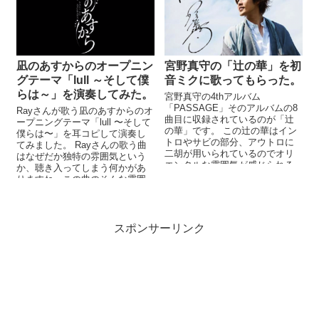
凪のあすからのオープニン
宮野真守の「辻の華」を初
グテーマ「lull ～そして僕
音ミクに歌ってもらった。
らは～」を演奏してみた。
宮野真守の4thアルバム
「PASSAGE」そのアルバムの8
Rayさんが歌う凪のあすからのオ
曲目に収録されているのが「辻
ープニングテーマ「lull 〜そして
の華」です。 この辻の華はイン
僕らは〜」を耳コピして演奏し
トロやサビの部分、アウトロに
てみました。 Rayさんの歌う曲
二胡が用いられているのでオリ
はなぜだか独特の雰囲気という
エンタルな雰囲気が感じられる
か、聴き入ってしまう何かがあ
曲でございます。二胡の他にも
りますね。この曲のそんな雰囲
ギターやス...
気を壊さずに演奏できたでし
ょ...
スポンサーリンク