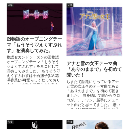
す。 そのシンセベ...
音楽
音楽
囮物語のオープニングテー
マ「もうそう♡えくすぷれ
す」を演奏してみた。
物語セカンドシーズンの囮物語
オープニングテーマ「もうそう
アナと雪の女王テーマ曲
♡えくすぷれす」を耳コピして
「ありのままで」を初めて
演奏してみました。 もうそう♡
聞いた！
えくすぷれすは千石撫子(CV.花
澤香菜)が可愛らしく歌っており
ちまたで話題になっているアナ
ます。この歌を初音ミクに歌わ
と雪の女王そのテーマ曲である
せるのもあれだったので、今回
「ありのままで」を初めて聴き
はインス...
ました。 曲を聴いて眼からウロ
コが。。。ワシ、勝手にデュエ
ット曲だと思ってました。 思い
っきりソロですやん！松たか子
歌ってますやん！ この曲のデュ
エットバー...
音楽
音楽