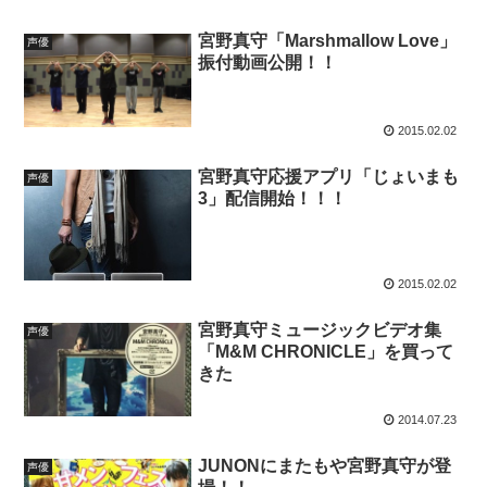
宮野真守「Marshmallow Love」
声優
振付動画公開！！
2015.02.02
宮野真守応援アプリ「じょいまも
声優
3」配信開始！！！
2015.02.02
宮野真守ミュージックビデオ集
声優
「M&M CHRONICLE」を買って
きた
2014.07.23
JUNONにまたもや宮野真守が登
声優