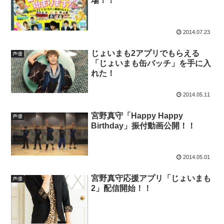
場！！
2014.07.23
じょいまも2アプリでもらえる
声優
「じょいまも缶バッチ」を手に入
れた！
2014.05.11
宮野真守「Happy Happy
声優
Birthday」振付動画公開！！
2014.05.01
宮野真守応援アプリ「じょいまも
声優
2」配信開始！！