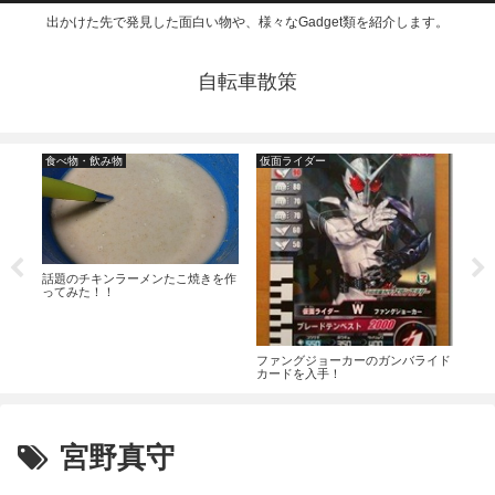
出かけた先で発見した面白い物や、様々なGadget類を紹介します。
自転車散策
食べ物・飲み物
仮面ライダー
そ
-3
話題のチキンラーメンたこ焼きを作
セブ
ってみた！！
ロー
ファングジョーカーのガンバライド
カードを入手！
宮野真守