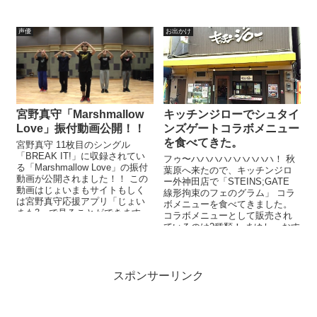
リ「じょいまも2」で見ることが
できます。 ...
声優
お出かけ
宮野真守「Marshmallow
キッチンジローでシュタイ
Love」振付動画公開！！
ンズゲートコラボメニュー
を食べてきた。
宮野真守 11枚目のシングル
「BREAK IT!」に収録されてい
フゥ〜ハハハハハハハハハ！ 秋
る「Marshmallow Love」の振付
葉原へ来たので、キッチンジロ
動画が公開されました！！ この
ー外神田店で「STEINS;GATE
動画はじょいまもサイトもしく
線形拘束のフェのグラム」 コラ
は宮野真守応援アプリ「じょい
ボメニューを食べてきました。
まも3」で見ることができます。
コラボメニューとして販売され
この振付を覚え...
ているのは2種類！ まゆしーおす
すめのメンチかつライス...
スポンサーリンク