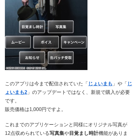
このアプリは今まで配信されていた「
じょいまも
」や「
じ
ょいまも2
」のアップデートではなく、新規で購入が必要
です。
販売価格は1,000円ですよ。
これまでのアプリケーションと同様にオリジナル写真が
12点収められている
写真集
や
目覚まし時計
機能がありま