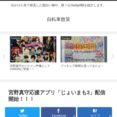
出かけた先で発見した面白い物や、様々なGadget類を紹介します。
自転車散策
Gadget
Gadget
お
ダー
宮野真守がイケメン声優として
プリキュア新聞を買ってきたよ！
サス
JUNONに登場！！
みた
宮野真守応援アプリ「じょいまも3」配信
開始！！！
Twitter
Facebook
はてブ
0
0