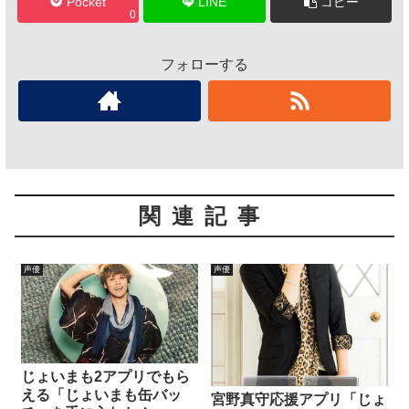
Pocket
LINE
コピー
0
フォローする
関連記事
声優
声優
じょいまも2アプリでもら
える「じょいまも缶バッ
宮野真守応援アプリ「じょ