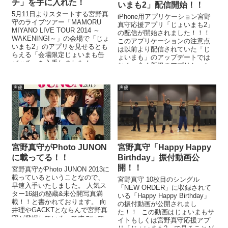
チ」を手に入れた！
いまも2」配信開始！！
5月11日よりスタートする宮野真
iPhone用アプリケーション宮野
守のライブツアー「MAMORU
真守応援アプリ「じょいまも2」
MIYANO LIVE TOUR 2014 ～
の配信が開始されました！！！
WAKENING!～」の会場で「じょ
このアプリケーションの注意点
いまも2」のアプリを見せるとも
は以前より配信されていた「じ
らえる「会場限定じょいまも缶
ょいまも」のアップデートでは
バッチ」を入手しました！ ...
なく、全く新規のアプリケーシ
ョンなので1,000円で購入しな
お...
声優
声優
宮野真守がPhoto JUNON
宮野真守「Happy Happy
に載ってる！！
Birthday」振付動画公
開！！
宮野真守がPhoto JUNON 2013に
載っているということなので、
宮野真守 10枚目のシングル
早速入手いたしました。 人気ス
「NEW ORDER」に収録されて
ター16組の秘蔵&未公開写真満
いる「Happy Happy Birthday」
載！！と書かれております。 向
の振付動画が公開されまし
井理やGACKTとならんで宮野真
た！！ この動画はじょいまもサ
守が登場しているってすごいで
イトもしくは宮野真守応援アプ
すな。。...