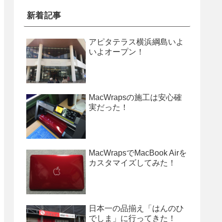
新着記事
アピタテラス横浜綱島いよ
いよオープン！
MacWrapsの施工は安心確
実だった！
MacWrapsでMacBook Airを
カスタマイズしてみた！
日本一の品揃え「はんのひ
でしま」に行ってきた！