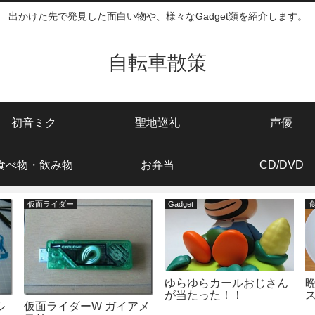
出かけた先で発見した面白い物や、様々なGadget類を紹介します。
自転車散策
初音ミク
聖地巡礼
声優
食べ物・飲み物
お弁当
CD/DVD
仮面ライダー
Gadget
ゆらゆらカールおじさん
が当たった！！
ル
仮面ライダーW ガイアメ