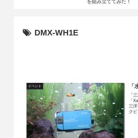
を組み立ててみた！
DMX-WH1E
「水
イベント
「三
「X
三洋
クピ