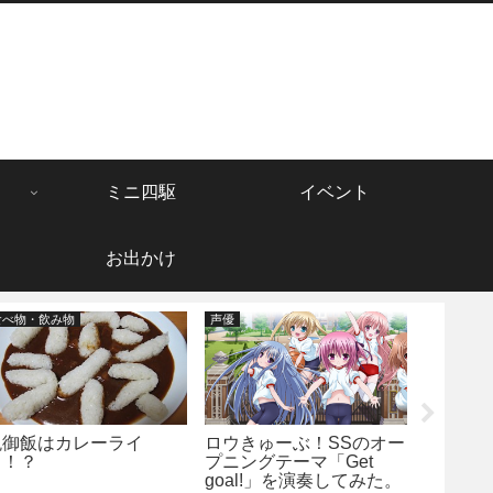
ミニ四駆
イベント
お出かけ
食べ物・飲み物
声優
仮面ライダ
晩御飯はカレーライ
ロウきゅーぶ！SSのオー
ス！？
プニングテーマ「Get
仮面ライ
goal!」を演奏してみた。