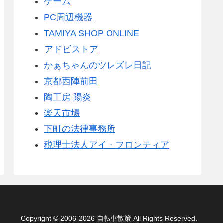
ゲーム
PC周辺機器
TAMIYA SHOP ONLINE
アドビストア
かぁちゃんのツレズレ日記
京都西陣前田
陶工房 陽炎
楽天市場
下町の法律事務所
税理士法人アイ・フロンティア
Copyright © 2006-2026 自転車散策 All Rights Reserved.