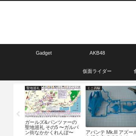
Gadget
AKB48
仮面ライダー
聖地巡礼
ミニ四駆
KB48
ガールズ&パンツァーの
 8日目
聖地巡礼 その5 〜ガルパ
アバンテ Mk.III アズー
ン街なかかくれんぼ〜