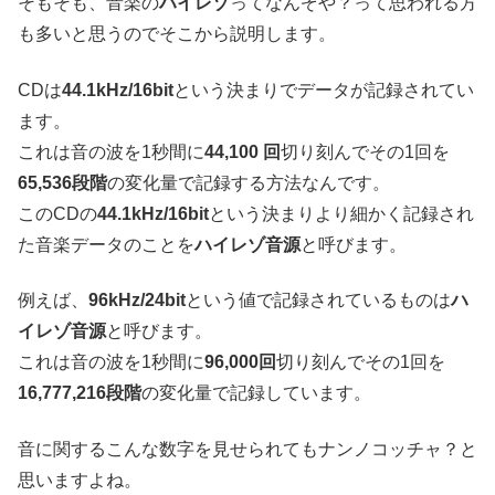
そもそも、音楽の
ハイレゾ
ってなんぞや？って思われる方
も多いと思うのでそこから説明します。
CDは
44.1kHz/16bit
という決まりでデータが記録されてい
ます。
これは音の波を1秒間に
44,100 回
切り刻んでその1回を
65,536段階
の変化量で記録する方法なんです。
このCDの
44.1kHz/16bit
という決まりより細かく記録され
た音楽データのことを
ハイレゾ音源
と呼びます。
例えば、
96kHz/24bit
という値で記録されているものは
ハ
イレゾ音源
と呼びます。
これは音の波を1秒間に
96,000回
切り刻んでその1回を
16,777,216段階
の変化量で記録しています。
音に関するこんな数字を見せられてもナンノコッチャ？と
思いますよね。