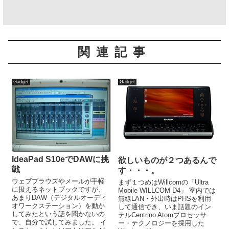
関連記事
Gadget
Gadget
IdeaPad S10eでDAWに挑
欲しいものが２つあるんで
戦
す・・・。
ウェブブラウズやメールが手軽
まず１つめはWillcomの「Ultra
に扱えるネットブックですが、
Mobile WILLCOM D4」 室内では
あまりDAW（デジタルオーディ
無線LAN・外出時はPHSを利用
オワークステーション）を動か
して通信でき、いま話題のイン
してみたという話を聞かないの
テルCentrino Atomプロセッサ
で、自分で試してみました。 イ
ー・テクノロジーを採用した