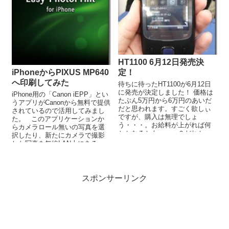
HT1100 6月12日発売決
iPhoneからPIXUS MP640
定！
へ印刷してみた
待ちに待ったHT1100が6月12日
に発売が決定しました！ 価格は
iPhone用の「Canon iEPP」とい
たぶん5万円から6万円のあいだ
うアプリがCanonから無料で提供
だと思われます。すごく欲しぃ
されているので活用してみまし
ですが、購入は無理でしょ
た。 このアプリケーションか
う・・・。お給料が上がれば何
らカメラロール無いの写真を選
とかなるかも・・・？だれか、
択したり、新たにカメラで撮影
ワシに買ってください！
した写真を無線LAN上にある...
スポンサーリンク