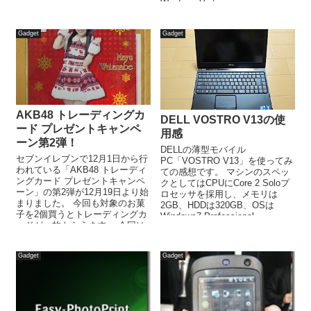
ンストールしたソフトはワシが
Windows Vist...
長年使っているYAMAHAの
「SOL2...
Gadget
Gadget
AKB48 トレーディングカ
DELL VOSTRO V13の使
ード プレゼントキャンペ
用感
ーン第2弾！
DELLの薄型モバイル
セブンイレブンで12月1日から行
PC「VOSTRO V13」を使ってみ
われている「AKB48 トレーディ
ての感想です。 マシンのスペッ
ングカード プレゼントキャンペ
クとしてはCPUにCore 2 Soloプ
ーン」の第2弾が12月19日より始
ロセッサを採用し、メモリは
まりました。 今回も対象のお菓
2GB、HDDは320GB、OSは
子を2個買うとトレーディングカ
Windows7 Professional...
ードが一枚もらえます。 今回は
オフィスビルの1Fに...
Gadget
Gadget