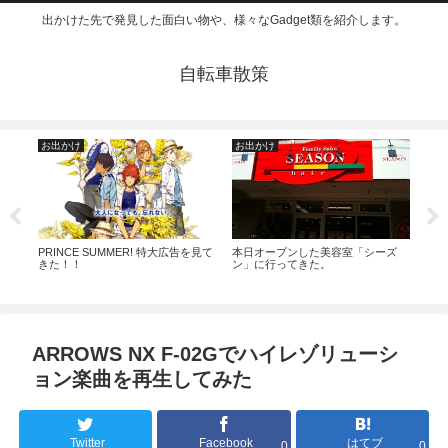
出かけた先で発見した面白い物や、様々なGadget類を紹介します。
自転車散策
お出かけ
お出かけ
仮
ま」
PRINCE SUMMER! 特大広告を見て
本日オープンした美容室「シーズ
オー
きた！！
ン」に行ってきた。
はア
ハン
ARROWS NX F-02Gでハイレゾリューシ
ョン楽曲を再生してみた
Twitter
Facebook
はてブ
0
0