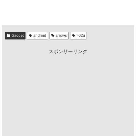
Gadget
android
arrows
f-02g
スポンサーリンク