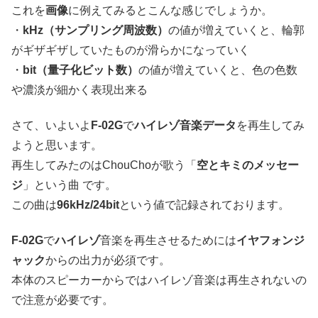
これを
画像
に例えてみるとこんな感じでしょうか。
・
kHz（サンプリング周波数）
の値が増えていくと、輪郭
がギザギザしていたものが滑らかになっていく
・
bit（量子化ビット数）
の値が増えていくと、色の色数
や濃淡が細かく表現出来る
さて、いよいよ
F-02G
で
ハイレゾ音楽データ
を再生してみ
ようと思います。
再生してみたのはChouChoが歌う「
空とキミのメッセー
ジ
」という曲 です。
この曲は
96kHz/24bit
という値で記録されております。
F-02G
で
ハイレゾ
音楽を再生させるためには
イヤフォンジ
ャック
からの出力が必須です。
本体のスピーカーからではハイレゾ音楽は再生されないの
で注意が必要です。