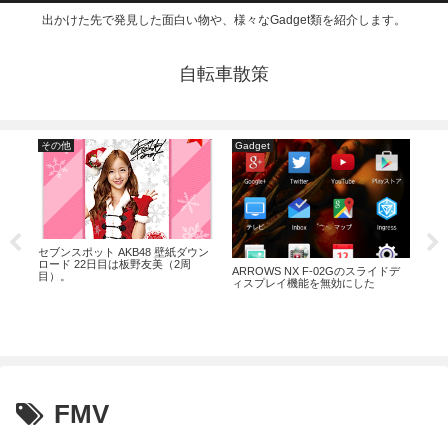
出かけた先で発見した面白い物や、様々なGadget類を紹介します。
自転車散策
その他
Gadget
仮
ーゼ
セブンスポット AKB48 壁紙ダウン
オー
ロード 22日目は板野友美（2周
はア
ARROWS NX F-02Gのスライドデ
目）。
ハン
ィスプレイ機能を無効にした
FMV