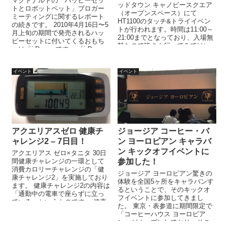
マクドナルドの「ハッピーセッ
ッドタウン キャノビースクエア
トとロボットペット」ブロガー
（オープンスペース）にて
ミーティングに関するレポート
HT1100のタッチ&トライイベン
の続きです。 2010年4月16日〜5
トが行われます。時間は11:00～
月上旬の期間で発売されるハッ
21:00までとなっており、入場無
ピーセットに付いてくるおもち
料なので皆さん行ってみてはい
ゃは「i-Dog」 です。 「i-Dog」
かがでしょう...
はセガトイズ...
イベント
イベント
アクエリアスゼロ 健康チ
ジョージア コーヒー・バ
ャレンジ2 – 7日目！
ン ヨーロピアン キャラバ
ン キックオフイベントに
アクエリアス ゼロ×タニタ 30日
間健康チャレンジの一環として
参加した！
消費カロリーチャレンジの「健
ジョージア ヨーロピアン驚きの
康チャレンジ2」を実施しており
体験を全国5ヶ所をキャラバンす
ます。 健康チャレンジ2の内容は
るということで、そのキックオ
「通勤中の電車で座らずに立っ
フイベントに参加してきまし
ている」というものです。 健康
た。 東京・表参道に期間限定で
チャレンジ2以外にも「1日1万...
「コーヒーハウス ヨーロピア
ン」がオープンしており、そこ