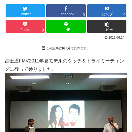
Twitter
Facebook
はてブ
0
0
Pocket
LINE
コピー
0
2011.06.14
この記事は
約2分
で読めます。
富士通FMV2011年夏モデルのタッチ＆トライミーティン
グに行って参りました。