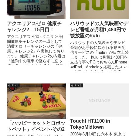
アクエリアスゼロ 健康チ
ハリウッドの人気映画やデ
ャレンジ2 – 15日目！
レビ番組が月額1,480円で
観放題のhulu
アクエリアス ゼロ×タニタ 30日
間健康チャレンジの一環として
ハリウッドの人気映画やテレビ
消費カロリーチャレンジの「健
番組がお手軽に観られる動画配
康チャレンジ2」を実施しており
信サービスの「hulu」が日本上陸
ます。 健康チャレンジ2の内容は
しました。 huluは月額1,480円を
「通勤中の電車で座らずに立っ
支払う事でPCはもちろんiPhone
ている」というものです。 健康
やiPad、Androidを搭載したスマ
チャレンジ2以外にも「1日1万...
ートフォンやタブレット端末、
Xb...
イベント
イベント
Touch! HT1100 in
「ハッピーセットとロボッ
TokyoMidtown
トペット」イベント-その2
2008年6月14日に六本木 東京ミ