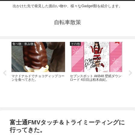
出かけた先で発見した面白い物や、様々なGadget類を紹介します。
自転車散策
食べ物・飲み物
その他
仮
マクドナルドでチョコディップコー
セブンスポット AKB48 壁紙ダウン
仮面
行っ
ンを食べてきた。
ロード 4日目は柏木由紀。
ドラ
富士通FMVタッチ＆トライミーティングに
行ってきた。