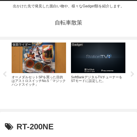
出かけた先で発見した面白い物や、様々なGadget類を紹介します。
自転車散策
仮面ライダー
Gadget
玩
オーメダルセットSPを買った目的
SoftBankデジタルTVチューナーを
スイ
はアストロスイッチNo.5「マジック
STモードに設定した。
ドデ
ュア
ハンドスイッチ」
RT-200NE