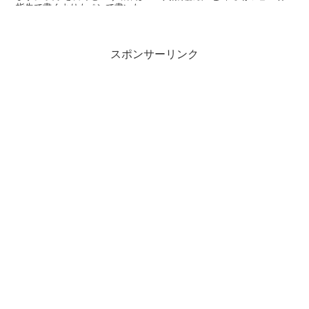
るのですが、ちょうどショータ
指先で書くよりもペンで書いた
イムを行うところだった...
方がより自然に入力で...
スポンサーリンク