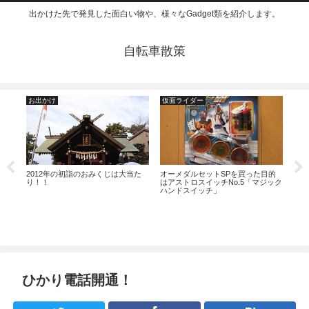
出かけた先で発見した面白い物や、様々なGadget類を紹介します。
自転車散策
お出かけ
仮面ライダー
お
える
2012年の初詣のおみくじは大当た
オーメダルセットSPを買った目的
渋谷
り！！
はアストロスイッチNo.5「マジック
野真
ハンドスイッチ」
ひかり電話開通！