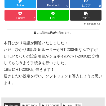
Twitter
Facebook
はてブ
0
0
Pocket
LINE
コピー
0
2008.01.16
この記事は
約1分
で読めます。
本日ひかり電話が開通いたしました！
ただ、ひかり電話対応ルーターがRT-200NEなんですが
DHCPまわりの設定項目がショボイのでRT-200KIに交換
してもらうよう手続きを行いました。
18日にRT-200KIが届きます！
届きしだい設定を行い、ソフトフォンも導入しようと思い
ます。
Gadget
RT-200KI
RT-200NE
ひかり電話