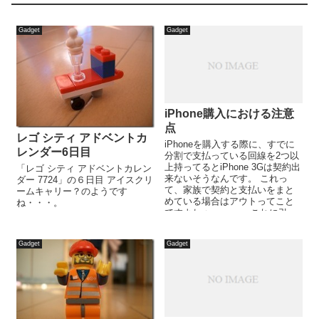
Gadget
Gadget
iPhone購入における注意
点
レゴ シティ アドベントカ
iPhoneを購入する際に、すでに
レンダー6日目
分割で支払っている回線を2つ以
上持ってるとiPhone 3Gは契約出
「レゴ シティ アドベントカレン
来ないそうなんです。 これっ
ダー 7724」の６日目 アイスクリ
て、家族で契約と支払いをまと
ームキャリー？のようです
めている場合はアウトってこと
ね・・・。
ですよねぇ・・・。 これに引っ
かかる人は多いのでは...
Gadget
Gadget