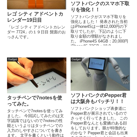
ソフトバンクのスマホ下取
りを強化！！
レゴ シティ アドベントカ
ソフトバンクがスマホ下取りを
レンダー19日目
強化しました！ 発表された当初
はiPhone4Sは一律12,000円の下
「レゴ シティ アドベントカレン
取りでしたが、下記のように下
ダー 7724」の１９日目 髭面のお
取り金額の増額がなされまし
っさんです。
た。 iPhone4S 64GB：20,000円
iPhone4S 32GB：18,0...
Gadget
Gadget
ソフトバンクのPepper君
タッチペンで7notesを使
は大阪弁もバッチリ！！
ってみた。
ソフトバンクショップ表参道に
タッチペンで7notesを使ってみ
Pepper君が展示されているので
ました。 今回試してみたのは文
さっそく行ってきました。 この
字認識ではないので7notesの性
Pepper君なんとも愛嬌のある顔
能というよりはタッチペンでの
をしております。眼が特徴的な
入力のしやすさについてを書き
のかな？ Pepper君と会話も出来
ます。 文字を書くという動作は