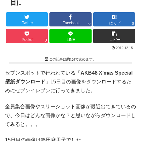
目)。
Twitter
Facebook
はてブ
0
0
Pocket
LINE
コピー
0
2012.12.15
この記事は
約1分
で読めます。
セブンスポットで行われている「
AKB48 X’mas Special
壁紙ダウンロード
」15日目の画像をダウンロードするた
めにセブンイレブンに行ってきました。
全員集合画像やスリーショット画像が最近出てきているの
で、今日はどんな画像かな？と思いながらダウンロードし
てみると。。。
15日目の画像は篠田麻里子でした。