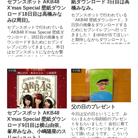
紙ダウンロード 3日目は高
セブンスポット AKB48
橋みなみ。
X’mas Special 壁紙ダウン
ロード18日目は高橋みな
セブンスポットで行われている
「AKB48 壁紙ダウンロード」3
み(2周目)。
日目の画像をダウンロードする
セブンスポットで行われている
ためにセブンイレブンへ行って
「AKB48 X’mas Special 壁紙ダ
きました！ まゆゆが出てほしい
ウンロード」18日目の画像をダ
と期待しながらダウンロードし
ウンロードするためにセブンイ
てみると。。。 3日目の画像は高
レブンに行ってきました。 昨日
橋みなみでした。 iPhone...
はセブンスポットになかなか繋
がらず焦りましたが、今日はす
んなり繋がったので一...
その他
その他
父の日のプレゼント
セブンスポット AKB48
今日は父の日ということで、み
らいまんから似顔絵のプレゼン
X’mas Special 壁紙ダウン
トをもらいました！ 会社に着て
ロード9日目は横山由依、
いく青いワイシャツをイメージ
峯岸みなみ、小嶋陽菜のス
して描いたようです。 こういう
リーショット！