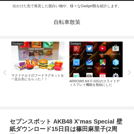
出かけた先で発見した面白い物や、様々なGadget類を紹介します。
自転車散策
Gadget
Gadget
お
ーを
マクドナルドのフードマグネットを
小学
一足お先にもらった！！
SS
ARROWS NX F-02Gのスライドデ
ィスプレイ機能を無効にした
セブンスポット AKB48 X’mas Special 壁
紙ダウンロード15日目は篠田麻里子(2周