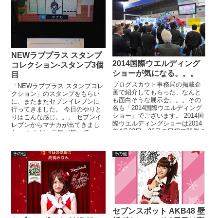
NEWラブプラス スタンプ
2014国際ウエルディング
コレクション-スタンプ3個
ショーが気になる。。。
目
ブログスカウト事務局の掲載企
「NEWラブプラス スタンプコレ
画で紹介してもらった、なんと
クション」のスタンプをもらい
も面白そうな展示会。。。その
に、またまたセブンイレブンに
名も「2014国際ウエルディング
行ってきました。 今日のやりと
ショー」でございます。 2014国
りはこんな感じ。。。 セブンイ
際ウエルディングショーは2014
レブンからマナカが出てきまし
年4月23日〜26日の日程で開催さ
た。 なんだか元気が無い様
れております。会場...
子。。。 はげましてあげ、笑顔
にな...
その他
その他
セブンスポット AKB48 壁