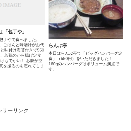
は「包丁や」
包丁やで食べました。
、ごはんと味噌汁がお代
らんぷ亭
と味付け海苔付きで550
本日はらんぷ亭で「ビッグハンバーグ定
で、若鶏のから揚げ定食
食」（550円）をいただきました！
揚げもでかい！ お腹が空
160gのハンバーグはボリューム満点で
真を撮るのを忘れてしま
す。
...
ンサーリンク