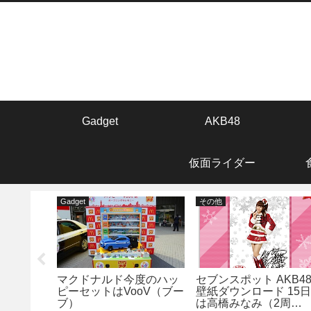
Gadget
AKB48
仮面ライダー
Gadget
その他
mallow
マクドナルド今度のハッ
セブンスポット AKB4
画公開！！
ピーセットはVooV（ブー
壁紙ダウンロード 15
ブ）
は高橋みなみ（2周