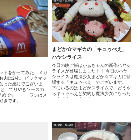
食べ物・飲み物
まどか☆マギカの「キュゥべえ」
ハヤシライス
今日の晩ご飯はかぁちゃんの新作ハヤシ
ライスが登場しました！！ 今日のハヤ
ットをかってみた。メガ
シライスは魔法少女まどか☆マギカに登
お肉は2枚。 ビックマッ
場する「キュゥべえ」でございます。
なった感じでございま
下にいるのはまどかスライムで、どうや
うと、てりやきソースの
らキュゥべえと契約し魔法少女になった
辛めです・・・ ワシはメ
ようです。 それにし...
好きです。
食べ物・飲み物