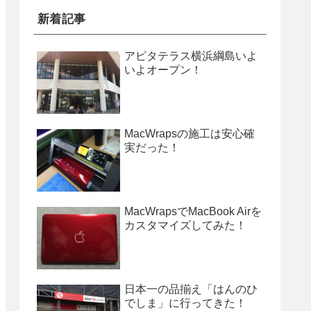
新着記事
アピタテラス横浜綱島いよ
いよオープン！
MacWrapsの施工は安心確
実だった！
MacWrapsでMacBook Airを
カスタマイズしてみた！
日本一の品揃え「はんのひ
でしま」に行ってきた！