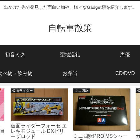
出かけた先で発見した面白い物や、様々なGadget類を紹介します。
自転車散策
初音ミク
聖地巡礼
声優
食べ物・飲み物
お弁当
CD/DVD
仮面ライダー
ミニ四駆
8
仮面ライダーフォーゼ エ
日目
レキモジュール DXビリ
ミニ四駆PRO MSシャー
ーザロッド