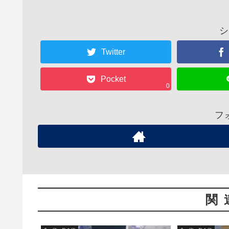
シ
Twitter
Pocket
0
フ
関