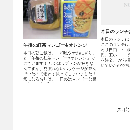
本日のランチ
本日のランチは
ここのランチは
午後の紅茶マンゴー&オレンジ
わり自由！ 生卵
本日の朝ご飯は、「和風ツナおにぎり」
円。安い！！ 
と「午後の紅茶マンゴー&オレンジ」で
を注文。 から
ございます！ ワシはリプトンが好きな
いていたので写
んですが、見慣れないパッケージが並ん
いました・・・。 
でいたので思わず買ってしまいました！
気になるお味は、一口めはマンゴーな感
じなんですが飲んで...
スポ