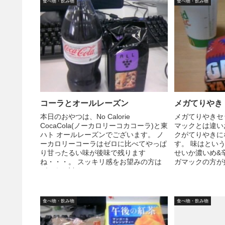
食べ物・飲み物
食べ物・飲み物
コーラとオールレーズン
メガてりやき
本日のおやつは、No Calorie
メガてりやきセ
CocaCola(ノーカロリーコカコーラ)と東
マックとは違い
ハト オールレーズンでございます。 ノ
クがてりやきに
ーカロリーコーラはゼロに比べてやっぱ
す。 味はとい
り甘ったるい味が後味で残ります
せいか濃いめ&
ね・・・。 スッキリ感をお望みの方は
ガマックの方が
ゼロをお勧め...
食べ物・飲み物
食べ物・飲み物