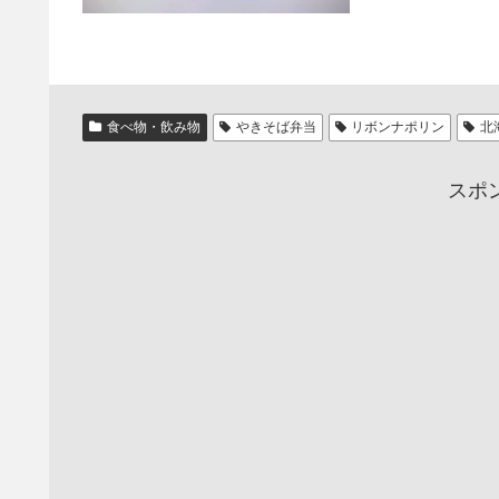
食べ物・飲み物
やきそば弁当
リボンナポリン
北
スポ