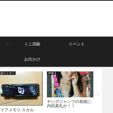
ミニ四駆
イベント
お出かけ
仮面ライダー
声優
ガンプラ
ヤングジャンプの表紙に
メガサイ
内田真礼が！！
ム 制作-
ガイアメモリ スカル