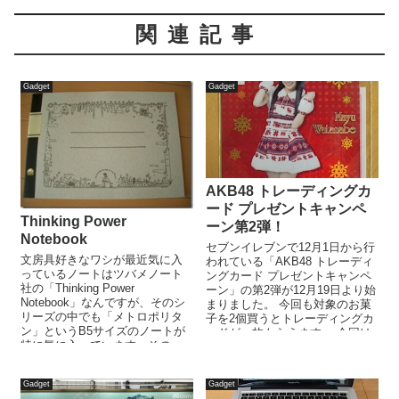
関連記事
Gadget
Gadget
AKB48 トレーディングカ
ード プレゼントキャンペ
Thinking Power
ーン第2弾！
Notebook
セブンイレブンで12月1日から行
文房具好きなワシが最近気に入
われている「AKB48 トレーディ
っているノートはツバメノート
ングカード プレゼントキャンペ
社の「Thinking Power
ーン」の第2弾が12月19日より始
Notebook」なんですが、そのシ
まりました。 今回も対象のお菓
リーズの中でも「メトロポリタ
子を2個買うとトレーディングカ
ン」というB5サイズのノートが
ードが一枚もらえます。 今回は
特に気に入っています。その
オフィスビルの1Fに...
「メトロポリタン」でもチョ
ッ...
Gadget
Gadget