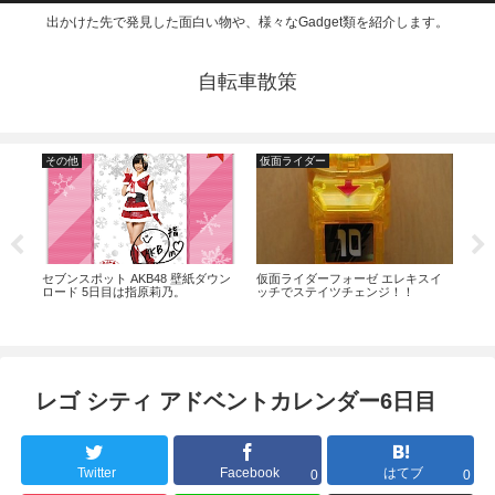
出かけた先で発見した面白い物や、様々なGadget類を紹介します。
自転車散策
その他
仮面ライダー
Gad
ウン
セブンスポット AKB48 壁紙ダウン
仮面ライダーフォーゼ エレキスイ
プリ
ロード 5日目は指原莉乃。
ッチでステイツチェンジ！！
レゴ シティ アドベントカレンダー6日目
Twitter
Facebook
はてブ
0
0