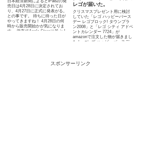
日本経済新聞によるとiPad2の発
レゴが届いた。
売日は4月28日に決定されてお
り、4月27日に正式に発表がる。
クリスマスプレゼント用に検討
との事です。 待ちに待った日が
していた「レゴ ハッピーバース
やってきますね！ 4月28日の何
デー レゴブロック! タウンプラ
時から販売開始かが気になりま
ン2008」と「レゴ シティ アドベ
す。 徹夜でApple Storeに並ぶ人
ントカレンダー 7724」が
も...
amazonで注文した物が届きまし
た！ ■レゴ ハッピーバースデー
...
スポンサーリンク