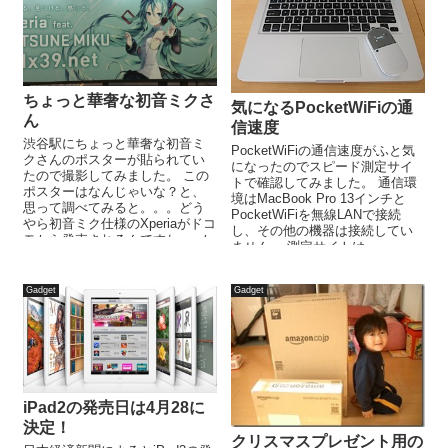
ちょっと華奢な初音ミクさ
気になるPocketWiFiの通
ん
信速度
渋谷駅にちょっと華奢な初音ミ
PocketWiFiの通信速度がふと気
クさんのポスターが貼られてい
になったのでスピード測定サイ
たので撮影してみました。 この
トで確認してみました。 通信環
ポスターはなんじゃいな？と、
境はMacBook Pro 13インチと
思って調べてみると。。。どう
PocketWiFiを無線LANで接続
やら初音ミク仕様のXperiaがドコ
し、その他の機器は接続してい
モから発売されるんですね。 ノ
ません。 測定サイトは...
ースリーブの隙間から見えて
い...
Gadget
Gadget
iPad2の発売日は4月28に
決定！
クリスマスプレゼント用の