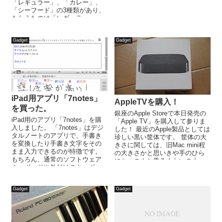
「レギュラー」、「カレー」、
「シーフード」の3種類があり、
もらえたのは「レギュラー」...
Gadget
Gadget
iPad用アプリ「7notes」
AppleTVを購入！
を買った。
銀座のApple Storeで本日発売の
iPad用のアプリ「7notes」を購
「Apple TV」を購入して参りま
入しました。 「7notes」はデジ
した！ 最近のApple製品としては
タルノートのアプリで、手書き
珍しい黒い筐体です。 筐体の大
を変換したり手書き文字をその
きさに関しては、旧Mac mini程
まま入力できるのが特徴です。
の大きさかと思いきや手のひら
もちろん、通常のソフトウェア
にちょこんと乗るくらいの小
キーボードや外付けのキーボー
さ...
ドでの入力も可能です。...
Gadget
Gadget