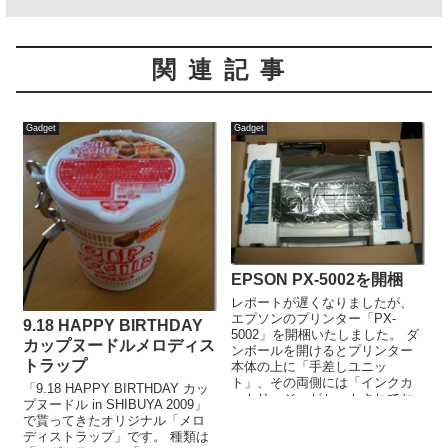
関連記事
Gadget
Gadget
EPSON PX-5002を開梱
レポートが遅くなりましたが、
エプソンのプリンター「PX-
9.18 HAPPY BIRTHDAY
5002」を開梱いたしました。 ダ
カップヌードルメロディス
ンボールを開けるとプリンター
トラップ
本体の上に「手差しユニッ
ト」、その両側には「インクカ
「9.18 HAPPY BIRTHDAY カッ
ートリッジ」がセットされてお
プヌードル in SHIBUYA 2009」
ります。 そして、注意として書
で貰ってきたオリジナル「メロ
か...
ディストラップ」です。 種類は