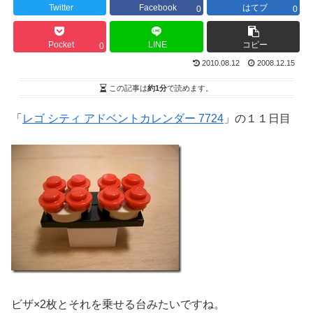
Twitter
Facebook
はてブ
0
0
Pocket
LINE
コピー
0
2010.08.12
2008.12.15
この記事は
約1分
で読めます。
「
レゴ シティ アドベントカレンダー 7724
」の１１日目
ビザ×2枚とそれを乗せる台みたいですね。