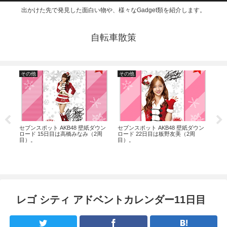
出かけた先で発見した面白い物や、様々なGadget類を紹介します。
自転車散策
その他
その他
Gad
スイ
セブンスポット AKB48 壁紙ダウン
セブンスポット AKB48 壁紙ダウン
通信
ロード 15日目は高橋みなみ（2周
ロード 22日目は板野友美（2周
Wi
目）。
目）。
レゴ シティ アドベントカレンダー11日目