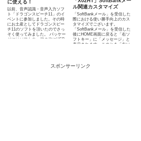
「X02HT」SoftBankメー
に使える！
ル関連カスタマイズ
以前、音声認識・音声入力ソフ
ト「ドラゴンスピーチ11」のイ
「SoftBankメール」を受信した
ベントに参加しました。その時
際における使い勝手向上のカス
にお土産としてドラゴンスピー
タマイズでございます。
チ11のソフトを頂いたのでさっ
「SoftBankメール」を受信した
そく使ってみました。 パッケー
後にHOME画面に戻ると「右ソ
ジにはソフトウェアの他にUSB
フトキー」に「メッセージ」と
ヘッドセットが付属しているの
表示されます。このとき「右ソ
でインス...
フトキー」を押すと「SoftB...
スポンサーリンク