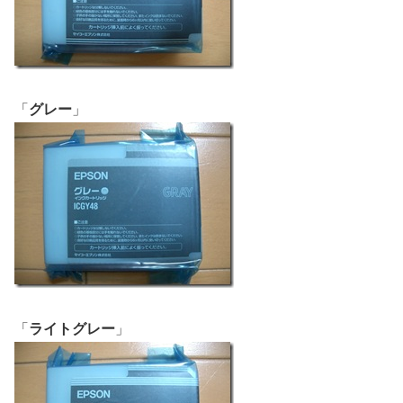
「
グレー
」
「
ライトグレー
」