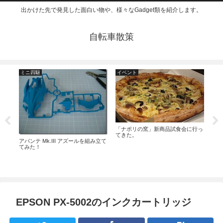
出かけた先で発見した面白い物や、様々なGadget類を紹介します。
自転車散策
ミニ四駆
イベント
お
ウン
20
「ナポリの窯」新商品試食会に行っ
り！
てきた。
アバンテ Mk.III アズールを組み立て
てみた！
EPSON PX-5002のインクカートリッジ