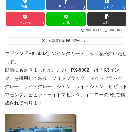
Twitter
Facebook
はてブ
0
0
Pocket
LINE
コピー
0
2010.08.12
2009.10.18
この記事は
約1分
で読めます。
エプソン「
PX-5002
」のインクカートリッジを紹介いたし
ます。
以前にも書きましたが、この「
PX-5002
」は「
K3イン
ク
」を採用しており、フォトブラック、マットブラック、
グレー、ライトグレー、シアン、ライトシアン、ビビッド
マゼンタ、ビビッドライトマゼンタ、イエローの9色で構
成されております。