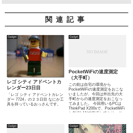
関連記事
Gadget
Gadget
PocketWiFiの速度測定
（大手町）
レゴ シティ アドベントカ
この前は自宅の環境から
レンダー23日目
PocketWiFiの速度測定をおこな
いましたが、今回は外出先の大
「レゴ シティ アドベントカレン
手町からの速度測定をおこなっ
ダー 7724」の２３日目 なにか工
てみました。 今回用いるPCは
具を持っているおっさんです。
ThinkPad X200sで、PocketWiFi
と無線LANで接続しており、そ
の他の...
Gadget
Gadget