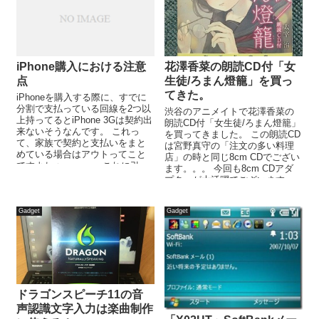
iPhone購入における注意
花澤香菜の朗読CD付「女
点
生徒/ろまん燈籠」を買っ
てきた。
iPhoneを購入する際に、すでに
分割で支払っている回線を2つ以
渋谷のアニメイトで花澤香菜の
上持ってるとiPhone 3Gは契約出
朗読CD付「女生徒/ろまん燈籠」
来ないそうなんです。 これっ
を買ってきました。 この朗読CD
て、家族で契約と支払いをまと
は宮野真守の「注文の多い料理
めている場合はアウトってこと
店」の時と同じ8cm CDでござい
ですよねぇ・・・。 これに引っ
ます。。。 今回も8cm CDアダ
かかる人は多いのでは...
プターが大活躍でございます。
女生徒を抜粋した朗...
Gadget
Gadget
ドラゴンスピーチ11の音
声認識文字入力は楽曲制作