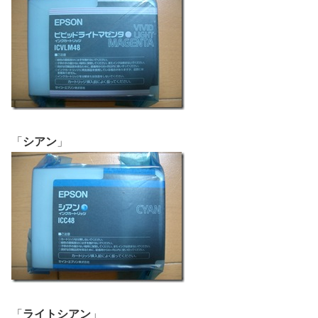
「
シアン
」
「
ライトシアン
」