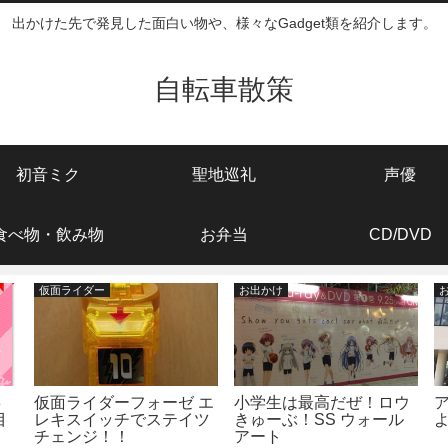
出かけた先で発見した面白い物や、様々なGadget類を紹介します。
自転車散策
初音ミク
聖地巡礼
声優
食べ物・飲み物
お弁当
CD/DVD
仮面ライダー
お出かけ
8
仮面ライダーフォーゼ エ
小学生は最高だぜ！ロウ
目
レキスイッチでステイツ
きゅーぶ！SS ウォール
チェンジ！！
アート