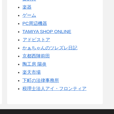
楽器
ゲーム
PC周辺機器
TAMIYA SHOP ONLINE
アドビストア
かぁちゃんのツレズレ日記
京都西陣前田
陶工房 陽炎
楽天市場
下町の法律事務所
税理士法人アイ・フロンティア