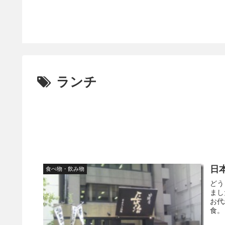
カーのガ
ドを入
ランチ
日
食べ物・飲み物
どう
まし
お代
食。