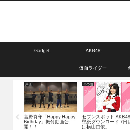
Gadget
AKB48
仮面ライダー
声優
その他
宮野真守「Happy Happy
セブンスポット AKB4
Birthday」振付動画公
壁紙ダウンロード 7日
開！！
は横山由依。