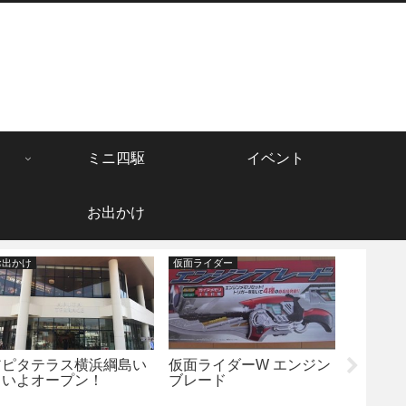
ミニ四駆
イベント
お出かけ
お出かけ
仮面ライダー
その他
アピタテラス横浜綱島い
仮面ライダーW エンジン
電子レ
よいよオープン！
ブレード