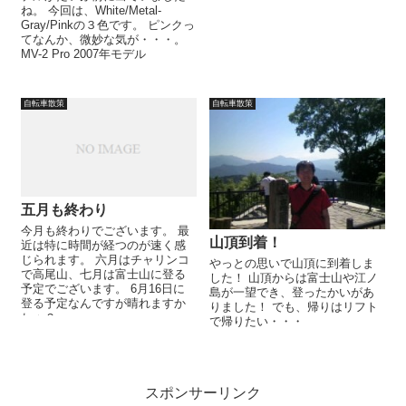
ね。 今回は、White/Metal-
Gray/Pinkの３色です。 ピンクっ
てなんか、微妙な気が・・・。
MV-2 Pro 2007年モデル
自転車散策
自転車散策
五月も終わり
今月も終わりでございます。 最
山頂到着！
近は特に時間が経つのが速く感
じられます。 六月はチャリンコ
やっとの思いで山頂に到着しま
で高尾山、七月は富士山に登る
した！ 山頂からは富士山や江ノ
予定でございます。 6月16日に
島が一望でき、登ったかいがあ
登る予定なんですが晴れますか
りました！ でも、帰りはリフト
ねぇ？
で帰りたい・・・
スポンサーリンク