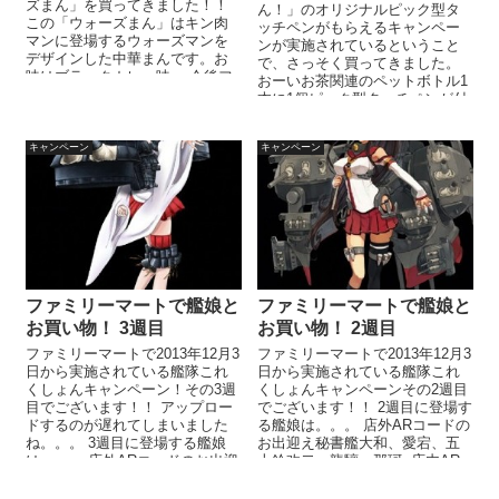
ズまん」を買ってきました！！
ん！」のオリジナルピック型タ
この「ウォーズまん」はキン肉
ッチペンがもらえるキャンペー
マンに登場するウォーズマンを
ンが実施されているということ
デザインした中華まんです。お
で、さっそく買ってきました。
味はブラックカレー味。 今後フ
おーいお茶関連のペットボトル1
ァミリーマートでキン肉マンの
本に1個ピック型タッチペンが付
中華...
いております。 今回選んだのは
あずにゃ...
キャンペーン
キャンペーン
ファミリーマートで艦娘と
ファミリーマートで艦娘と
お買い物！ 3週目
お買い物！ 2週目
ファミリーマートで2013年12月3
ファミリーマートで2013年12月3
日から実施されている艦隊これ
日から実施されている艦隊これ
くしょんキャンペーン！その3週
くしょんキャンペーンその2週目
目でございます！！ アップロー
でございます！！ 2週目に登場す
ドするのが遅れてしまいました
る艦娘は。。。 店外ARコードの
ね。。。 3週目に登場する艦娘
お出迎え秘書艦大和、愛宕、五
は。。。 店外ARコードのお出迎
十鈴改二、龍驤、那珂 店内AR
え秘書艦山城、扶桑、最上、...
コードのお買い物秘書艦...