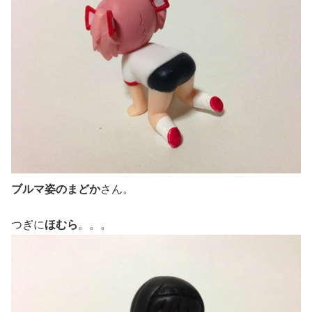
ブルマ姿のまどか
さん。
つぎに
ほむら
。。。