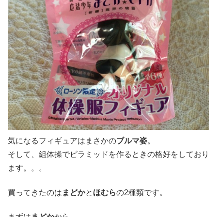
気になるフィギュアはまさかの
ブルマ姿
。
そして、組体操でピラミッドを作るときの格好をしており
ます。。。
買ってきたのは
まどか
と
ほむら
の2種類です。
まずは
まどか
から。。。