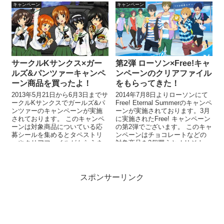
キャンペーン
キャンペーン
サークルKサンクス×ガー
第2弾 ローソン×Free!キャ
ルズ&パンツァーキャンペ
ンペーンのクリアファイル
ーン商品を買ったよ！
をもらってきた！
2013年5月21日から6月3日までサ
2014年7月8日よりローソンにて
ークルKサンクスでガールズ&パ
Free! Eternal Summerのキャンペ
ンツァーのキャンペーンが実施
ーンが実施されております。3月
されております。 このキャンペ
に実施されたFree! キャンペーン
ーンは対象商品についている応
の第2弾でございます。 このキャ
募シールを集めるとタペストリ
ンペーンはチョコレートなどの
ーやクリアファイルがもらえま
対象商品を2個買うとオリジナ...
す。 応募シールは6...
スポンサーリンク