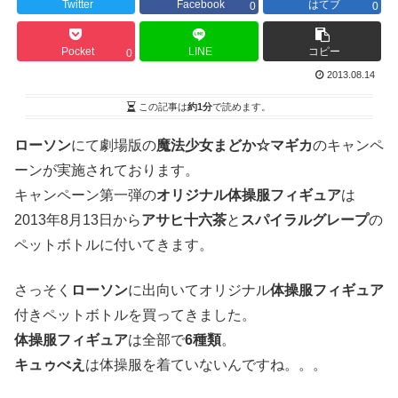
Twitter
Facebook
はてブ
0
0
Pocket
LINE
コピー
0
2013.08.14
この記事は
約1分
で読めます。
ローソン
にて劇場版の
魔法少女まどか☆マギカ
のキャンペ
ーンが実施されております。
キャンペーン第一弾の
オリジナル体操服フィギュア
は
2013年8月13日から
アサヒ十六茶
と
スパイラルグレープ
の
ペットボトルに付いてきます。
さっそく
ローソン
に出向いてオリジナル
体操服フィギュア
付きペットボトルを買ってきました。
体操服フィギュア
は全部で
6種類
。
キュゥべえ
は体操服を着ていないんですね。。。