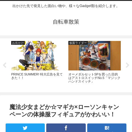
出かけた先で発見した面白い物や、様々なGadget類を紹介します。
自転車散策
お出かけ
仮面ライダー
ガ
PRINCE SUMMER! 特大広告を見て
オーメダルセットSPを買った目的
メガ
きた！！
はアストロスイッチNo.5「マジック
ハンドスイッチ」
竜ファ
魔法少女まどか☆マギカ×ローソンキャン
ペーンの体操服フィギュアがかわいい！