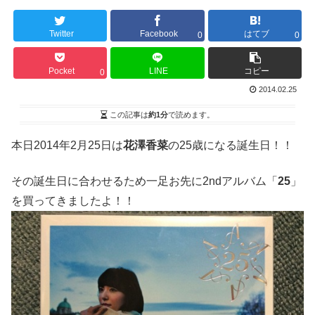
Twitter
Facebook
はてブ
0
0
Pocket
LINE
コピー
0
2014.02.25
この記事は
約1分
で読めます。
本日2014年2月25日は
花澤香菜
の25歳になる誕生日！！
その誕生日に合わせるため一足お先に2ndアルバム「
25
」
を買ってきましたよ！！