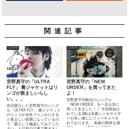
関連記事
CD/DVD
CD/DVD
宮野真守の「ULTRA
宮野真守の「NEW
FLY」 裏ジャケットはリ
ORDER」を買ってきた
ンゴが羨ましいらし
よ！
い。。。
宮野真守10枚目のシングル
「NEW ORDER」を一足お先に
先日購入した宮野真守のシング
買ってきました！！ 今回収録さ
ル「ULTRA FLY」 裏ジャケット
れている3曲は全曲シンセサイザ
のリンゴが女性ファンからする
ーが良い感じにフィーチャーさ
と羨ましい状態になっているの
れております。 各曲の簡単な感
で「購入して確認してみてくだ
想を。。。1曲目の「NEW
さい」と以前の記事で書きまし