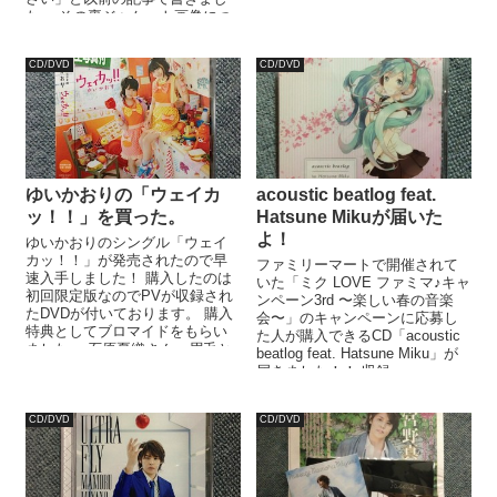
ORDER」はシンセベースの低音
た。 その裏ジャケット画像につ
が...
いて、そろそろ紹介しても良い
頃...
CD/DVD
CD/DVD
ゆいかおりの「ウェイカ
acoustic beatlog feat.
ッ！！」を買った。
Hatsune Mikuが届いた
よ！
ゆいかおりのシングル「ウェイ
カッ！！」が発売されたので早
ファミリーマートで開催されて
速入手しました！ 購入したのは
いた「ミク LOVE ファミマ♪キャ
初回限定版なのでPVが収録され
ンペーン3rd 〜楽しい春の音楽
たDVDが付いております。 購入
会〜」のキャンペーンに応募し
特典としてブロマイドをもらい
た人が購入できるCD「acoustic
ました。 石原夏織さん、眉毛と
beatlog feat. Hatsune Miku」が
前髪がつながって大変なことに
届きました！！ 収録...
な...
CD/DVD
CD/DVD