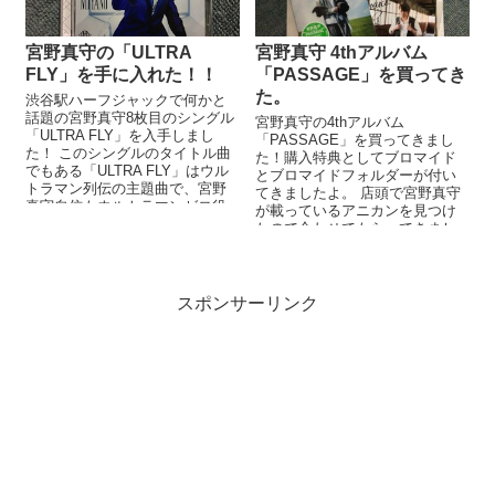
宮野真守の「ULTRA
宮野真守 4thアルバム
FLY」を手に入れた！！
「PASSAGE」を買ってき
た。
渋谷駅ハーフジャックで何かと
話題の宮野真守8枚目のシングル
宮野真守の4thアルバム
「ULTRA FLY」を入手しまし
「PASSAGE」を買ってきまし
た！ このシングルのタイトル曲
た！購入特典としてブロマイド
でもある「ULTRA FLY」はウル
とブロマイドフォルダーが付い
トラマン列伝の主題曲で、宮野
てきましたよ。 店頭で宮野真守
真守自信もウルトラマンゼロ役
が載っているアニカンを見つけ
で出演しております。 ジ...
たので合わせてもらってきまし
た。 以前耳コピしたIdentityは三
味...
スポンサーリンク