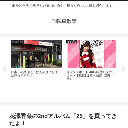
出かけた先で発見した面白い物や、様々なGadget類を紹介します。
自転車散策
お出かけ
その他
仮
ウン
日本一の品揃え「はんのひでしま」
セブンスポット AKB48 壁紙ダウン
に行ってきた！
ロード 18日目は柏木由紀（2周
目）。
仮面
ジ
花澤香菜の2ndアルバム「25」を買ってき
たよ！