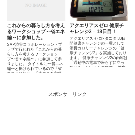
これからの暮らし方を考え
アクエリアスゼロ 健康チ
るワークショップ～省エネ
ャレンジ2 – 18日目！
編～に参加した。
アクエリアス ゼロ×タニタ 30日
間健康チャレンジの一環として
SAP渋谷コラボレーション・プ
消費カロリーチャレンジの「健
ラザで行われた「これからの暮
康チャレンジ2」を実施しており
らし方を考えるワークショッ
ます。 健康チャレンジ2の内容は
プ〜省エネ編〜」に参加して参
「通勤中の電車で座らずに立っ
りました。 タイトルに〜省エネ
ている」というものです。 健康
編〜と掲げられているので「省
チャレンジ2以外にも「1日...
エネとは何か」「省エネを実現
させる具体的な事例」などが紹
介され、それに...
スポンサーリンク