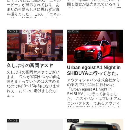
た！ 入り口には巨大な「エネル
間１億食が販売されているそう
ーピー」が展示されており、あ
です。 そのハッピーセットに関
まりの可愛らしさに思わず写真
する説明がありました。 キ...
を撮りました！ この、「エネル
ーピー」は電池チェッカーとし
て機能します...
イベント
イベント
久しぶりの富岡ヤスヤ
Urban egoist A1 Night in
久しぶりの富岡ヤスヤでござい
SHIBUYAに行ってきた。
ます。 ワシが富岡ヤスヤの曲を
アウディジャパン株式会社から
弾きまくっていたのは大学の頃
の案内で1月11日に行われた
なので約10〜15年前になります
「Urban egoist A1 Night in
ねぇ... お互いに老けましたな
SHIBUYA」に行って参りまし
ぁ...
た。 このイベントはプレミアム
コンパクトカーであるアウディ
A1の発売を記念してのイベント
です。 車...
イベント
イベント