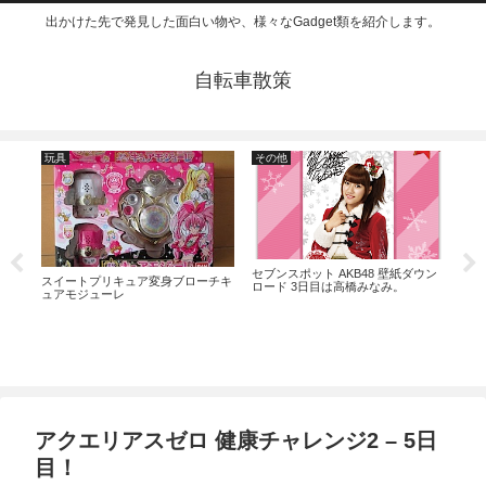
出かけた先で発見した面白い物や、様々なGadget類を紹介します。
自転車散策
玩具
その他
食
ダー
セブンスポット AKB48 壁紙ダウン
ビッ
スイートプリキュア変身ブローチキ
ロード 3日目は高橋みなみ。
がで
ュアモジューレ
アクエリアスゼロ 健康チャレンジ2 – 5日
目！