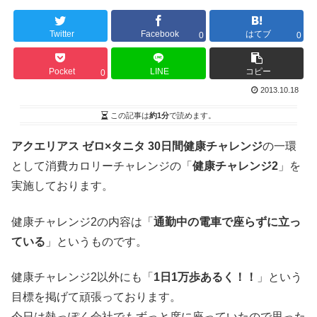
Twitter
Facebook
はてブ
0
0
Pocket
LINE
コピー
0
2013.10.18
この記事は
約1分
で読めます。
アクエリアス ゼロ×タニタ 30日間健康チャレンジ
の一環
として消費カロリーチャレンジの「
健康チャレンジ2
」を
実施しております。
健康チャレンジ2の内容は「
通勤中の電車で座らずに立っ
ている
」というものです。
健康チャレンジ2以外にも「
1日1万歩あるく！！
」という
目標を掲げて頑張っております。
今日は熱っぽく会社でもずっと席に座っていたので思った