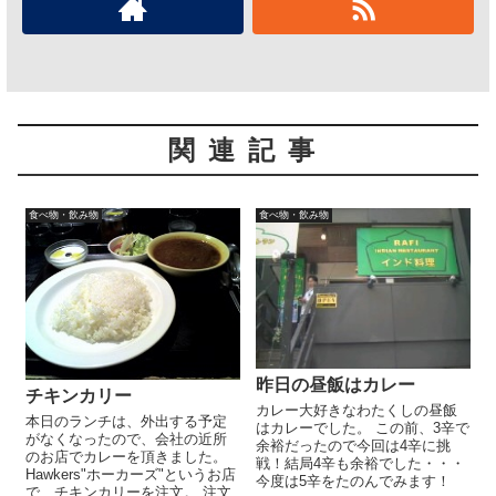
関連記事
食べ物・飲み物
食べ物・飲み物
昨日の昼飯はカレー
チキンカリー
カレー大好きなわたくしの昼飯
本日のランチは、外出する予定
はカレーでした。 この前、3辛で
がなくなったので、会社の近所
余裕だったので今回は4辛に挑
のお店でカレーを頂きました。
戦！結局4辛も余裕でした・・・
Hawkers"ホーカーズ"というお店
今度は5辛をたのんでみます！
で、チキンカリーを注文。 注文