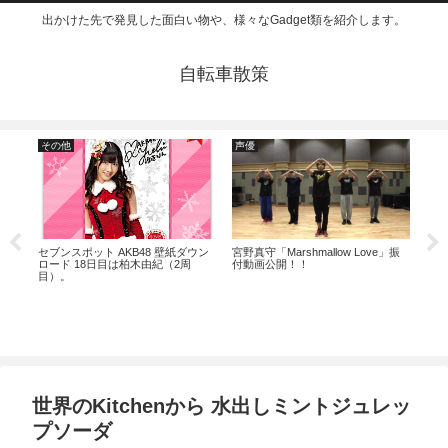
出かけた先で発見した面白い物や、様々なGadget類を紹介します。
自転車散策
その他
声優
そ
ブッ
セブンスポット AKB48 壁紙ダウン
宮野真守「Marshmallow Love」振
セブ
ロード 18日目は柏木由紀（2周
付動画公開！！
ロー
目）。
目）
世界のKitchenから 水出しミントジュレッ
プソーダ