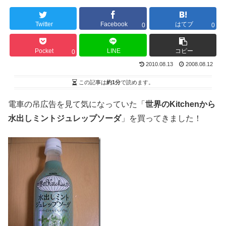
Twitter
Facebook
はてブ
0
0
Pocket
LINE
コピー
0
2010.08.13
2008.08.12
この記事は
約1分
で読めます。
電車の吊広告を見て気になっていた「
世界のKitchenから
水出しミントジュレップソーダ
」を買ってきました！