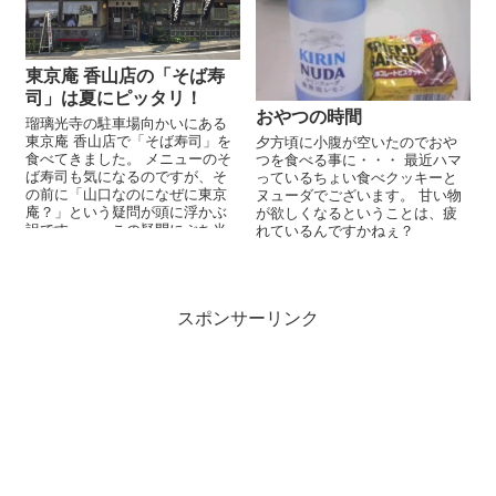
東京庵 香山店の「そば寿
司」は夏にピッタリ！
おやつの時間
瑠璃光寺の駐車場向かいにある
東京庵 香山店で「そば寿司」を
夕方頃に小腹が空いたのでおや
食べてきました。 メニューのそ
つを食べる事に・・・ 最近ハマ
ば寿司も気になるのですが、そ
っているちょい食べクッキーと
の前に「山口なのになぜに東京
ヌューダでございます。 甘い物
庵？」という疑問が頭に浮かぶ
が欲しくなるということは、疲
訳です。。。この疑問にぶち当
れているんですかねぇ？
たるお客さんが多いのか、店内
にその疑問...
スポンサーリンク