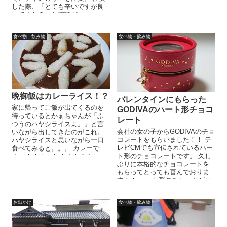
した際、「とても辛いですが良
いですか？」と確認が・・・。
そこで「良いですよ！」...
食べ物・飲み物
食べ物・飲み物
晩御飯はカレーライス！？
バレンタインにもらった
家に帰ってご飯が出てくるのを
GODIVAのハート形チョコ
待っているとかぁちゃんが「ふ
レート
つうのハヤシライスよ。」と言
会社の女の子からGODIVAのチョ
いながら出してきたのがこれ。
コレートをもらいました！！ テ
ハヤシライスと思いながら一口
レビCMでも宣伝されているハー
食べてみると。。。 カレーで
ト形のチョコレートです。 久し
す。 しかも、レトルトのカレー
ぶりに本格的なチョコレートを
です。 その光景を見ながらニヤ
もらってとっても喜んでおりま
ニヤして...
す！！ ハート形のチャームがと
ってもかわいらし...
お出かけ
食べ物・飲み物