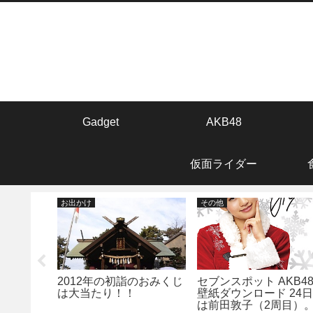
Gadget
AKB48
仮面ライダー
お出かけ
その他
クション
2012年の初詣のおみくじ
セブンスポット AKB4
。。。
は大当たり！！
壁紙ダウンロード 24
は前田敦子（2周目）