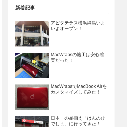
新着記事
アピタテラス横浜綱島いよ
いよオープン！
MacWrapsの施工は安心確
実だった！
MacWrapsでMacBook Airを
カスタマイズしてみた！
日本一の品揃え「はんのひ
でしま」に行ってきた！