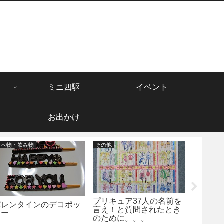
ミニ四駆
イベント
お出かけ
食べ物・飲み物
その他
その他
プリキュア37人の名前を
セブンス
バレンタインのデコポッ
言え！と質問されたとき
壁紙ダウ
キー
のために。。。
は指原