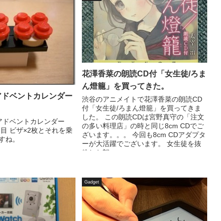
花澤香菜の朗読CD付「女生徒/ろま
ん燈籠」を買ってきた。
 アドベントカレンダー
渋谷のアニメイトで花澤香菜の朗読CD
付「女生徒/ろまん燈籠」を買ってきま
した。 この朗読CDは宮野真守の「注文
 アドベントカレンダー
の多い料理店」の時と同じ8cm CDでご
日目 ビザ×2枚とそれを乗
ざいます。。。 今回も8cm CDアダプタ
すね。
ーが大活躍でございます。 女生徒を抜
粋した朗...
Gadget