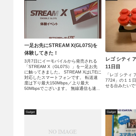
一足お先にSTREAM X(GL07S)を
体験してきた！
レゴ シティ
3月7日にイーモバイルから発売される
11日目
「STREAM X（GL07S）」を一足お先
に触ってきました。 STREAM XはLTEに
「レゴ シティ
対応したスマートフォンです。 転送速
7724」の１１
度は下り最大150Mbps／上り最大
せる台みたいで
50Mbpsでございます。 無線通信も速...
Gadget
Gadget