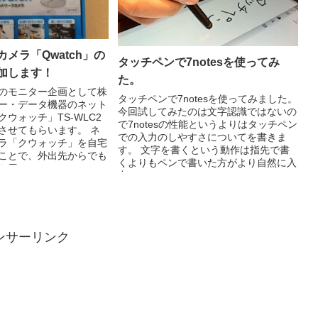
メラ「Qwatch」の
タッチペンで7notesを使ってみ
加します！
た。
のモニター企画として株
タッチペンで7notesを使ってみました。
ー・データ機器のネット
今回試してみたのは文字認識ではないの
ウォッチ」TS-WLC2
で7notesの性能というよりはタッチペン
させてもらいます。 ネ
での入力のしやすさについてを書きま
ラ「クウォッチ」を自宅
す。 文字を書くという動作は指先で書
ことで、外出先からでも
くよりもペンで書いた方がより自然に入
用い...
力で...
ンサーリンク