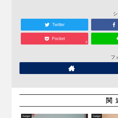
シ
Twitter
Pocket
0
フ
関
Gadget
Gadget