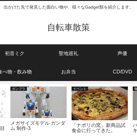
出かけた先で発見した面白い物や、様々なGadget類を紹介します。
自転車散策
初音ミク
聖地巡礼
声優
食べ物・飲み物
お弁当
CD/DVD
ガンプラ
イベント
8
メガサイズモデル ガンダ
「ナポリの窯」新商品試
日目
ム 制作-3
食会に行ってきた。
。