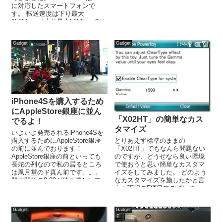
に対応したスマートフォンで
す。 転送速度は下り最大
150Mbps／上り最大50Mbpsでご
ざいます。 無線通信も速...
Gadget
Gadget
iPhone4Sを購入するため
にAppleStore銀座に並ん
「X02HT」の簡単なカス
でるよ！
タマイズ
いよいよ発売されるiPhone4Sを
購入するためにAppleStore銀座
とりあえず標準のままの
の前に並んでおります！
「X02HT」でもなんら問題ない
AppleStore銀座の前といっても
のですが、どうせなら良い環境
長蛇の列なので私の居るところ
で使おうと思い簡単なカスタマ
は凮月堂のド真ん前です。。。
イズをしてみました。 どのよう
発売開始の8:00が待ち遠しいで
なカスタマイズを施したかと言
すな。
うと下記の5項目でございま
す。・セキュリティーアンロッ
ク・フォントキャッ...
Gadget
Gadget