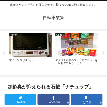
出かけた先で発見した面白い物や、様々なGadget類を紹介します。
自転車散策
その他
Gadget
食
ゾリ
電子レンジが壊れた…
マクドナルドのフードマグネットを
バレ
一足お先にもらった！！
加齢臭が抑えられる石鹸「ナチュラブ」
Twitter
Facebook
はてブ
0
0