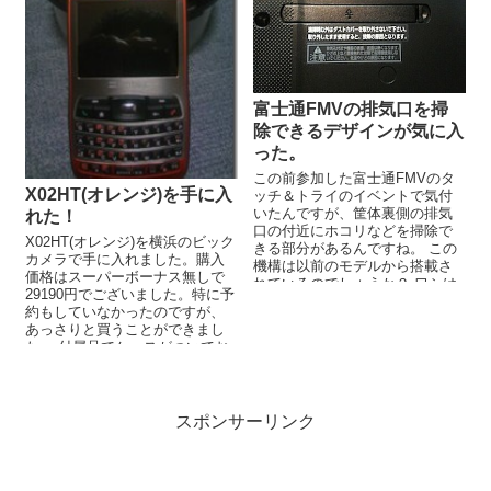
富士通FMVの排気口を掃
除できるデザインが気に入
った。
この前参加した富士通FMVのタ
X02HT(オレンジ)を手に入
ッチ＆トライのイベントで気付
いたんですが、筐体裏側の排気
れた！
口の付近にホコリなどを掃除で
X02HT(オレンジ)を横浜のビック
きる部分があるんですね。 この
カメラで手に入れました。購入
機構は以前のモデルから搭載さ
価格はスーパーボーナス無しで
れているのでしょうか？ ワシは
29190円でございました。特に予
今までノートパソコンの吸気口
約もしていなかったのですが、
や排気...
あっさりと買うことができまし
た。 付属品でケースがついてお
りました。スエードのよう...
スポンサーリンク