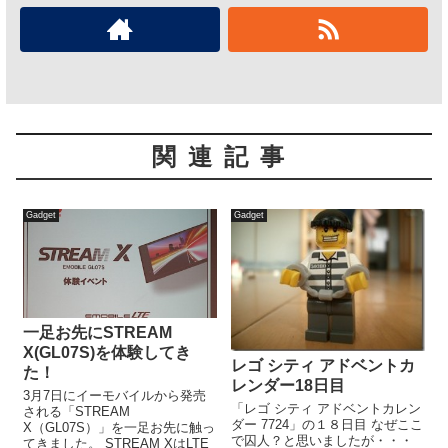
関連記事
Gadget
Gadget
一足お先にSTREAM
X(GL07S)を体験してき
レゴ シティ アドベントカ
た！
レンダー18日目
3月7日にイーモバイルから発売
「レゴ シティ アドベントカレン
される「STREAM
ダー 7724」の１８日目 なぜここ
X（GL07S）」を一足お先に触っ
で囚人？と思いましたが・・・
てきました。 STREAM XはLTE