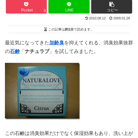
Pocket
LINE
コピー
0
2010.08.12
2009.01.28
この記事は
約1分
で読めます。
最近気になってきた
加齢臭
を抑えてくれる、消臭効果抜群
の
石鹸
「
ナチュラブ
」を試してみました。
この石鹸は消臭効果だけでなく保湿効果もあり、洗い上が