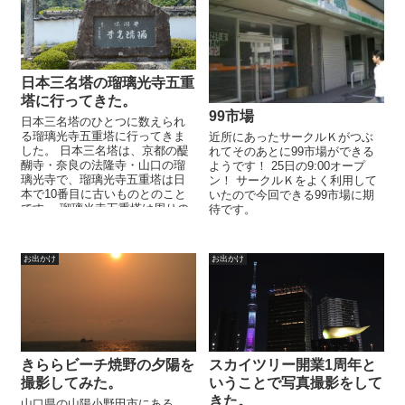
日本三名塔の瑠璃光寺五重
塔に行ってきた。
99市場
日本三名塔のひとつに数えられ
る瑠璃光寺五重塔に行ってきま
近所にあったサークルＫがつぶ
した。 日本三名塔は、京都の醍
れてそのあとに99市場ができる
醐寺・奈良の法隆寺・山口の瑠
ようです！ 25日の9:00オープ
璃光寺で、瑠璃光寺五重塔は日
ン！ サークルＫをよく利用して
本で10番目に古いものとのこと
いたので今回できる99市場に期
です。 瑠璃光寺五重塔は周りの
待です。
自然との調和が素晴らしいと思
います...
お出かけ
お出かけ
きららビーチ焼野の夕陽を
スカイツリー開業1周年と
撮影してみた。
いうことで写真撮影をして
きた。
山口県の山陽小野田市にある