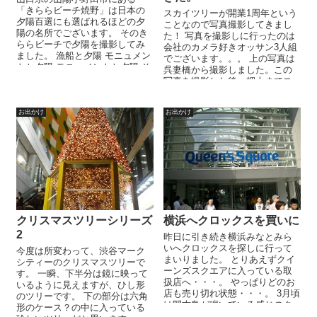
「きららビーチ焼野」は日本の
スカイツリーが開業1周年という
夕陽百選にも選ばれるほどの夕
ことなので写真撮影してきまし
陽の名所でございます。 そのき
た！ 写真を撮影しに行ったのは
ららビーチで夕陽を撮影してみ
会社のカメラ好きオッサン3人組
ました。 漁船と夕陽 モニュメン
でございます。。。 上の写真は
トと夕陽 モニュメントと夕陽 そ
呉妻橋から撮影しました。この
の2 漁船と夕陽 その2 夕陽の撮
写真を撮影した後、押上までス
影...
カイツリーを撮影しながら歩い
て移...
お出かけ
お出かけ
クリスマスツリーシリーズ
横浜へクロックスを買いに
2
昨日に引き続き横浜みなとみら
いへクロックスを探しに行って
今度は所変わって、渋谷マーク
まいりました。 とりあえずクイ
シティーのクリスマスツリーで
ーンズスクエアに入っている取
す。 一瞬、下半分は鏡に映って
扱店へ・・・。 やっぱりどのお
いるように見えますが、ひし形
店も売り切れ状態・・・。 3月頃
のツリーです。 下の部分は六角
は閑古鳥が鳴いている感じのク
形のケース？の中に入っている
ロックスですが、この時期か...