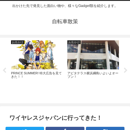
出かけた先で発見した面白い物や、様々なGadget類を紹介します。
自転車散策
お出かけ
お出かけ
玩
ウン
PRINCE SUMMER! 特大広告を見て
アピタテラス横浜綱島いよいよオー
スイ
きた！！
プン！
ュア
ワイヤレスジャパンに行ってきた！