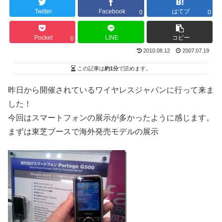
Twitter
Facebook
はてブ
0
0
Pocket
LINE
コピー
0
2010.08.12
2007.07.19
この記事は
約1分
で読めます。
昨日から開催されているワイヤレスジャパンに行って来ま
した！
今回はスマートフォンの展示が多かったように感じます。
まずは東芝ブースで海外発売モデルの展示