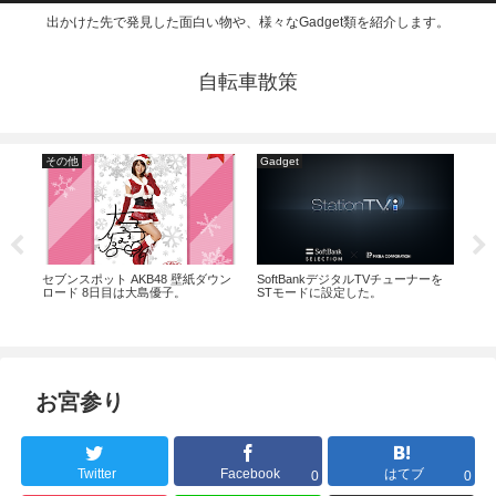
出かけた先で発見した面白い物や、様々なGadget類を紹介します。
自転車散策
その他
Gadget
食
」設
セブンスポット AKB48 壁紙ダウン
SoftBankデジタルTVチューナーを
マク
ロード 8日目は大島優子。
STモードに設定した。
ンを
お宮参り
Twitter
Facebook
はてブ
0
0