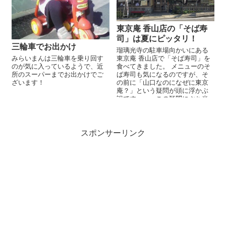
東京庵 香山店の「そば寿
司」は夏にピッタリ！
三輪車でお出かけ
瑠璃光寺の駐車場向かいにある
東京庵 香山店で「そば寿司」を
みらいまんは三輪車を乗り回す
食べてきました。 メニューのそ
のが気に入っているようで、近
ば寿司も気になるのですが、そ
所のスーパーまでお出かけでご
の前に「山口なのになぜに東京
ざいます！
庵？」という疑問が頭に浮かぶ
訳です。。。この疑問にぶち当
たるお客さんが多いのか、店内
にその疑問...
スポンサーリンク