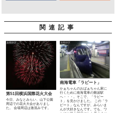
関連記事
お出かけ
お出かけ
南海電車「ラピート」
かぁちゃんのおばぁちゃん家に
行くために南海電車の難波駅
第51回横浜国際花火大会
へ・・・。そこで、「ラピー
今日、みなとみらい、山下公園
ト」を見かけました。 この「ラ
周辺での花火大会がありまし
ピート」なんですが、みらいま
た。 会場周辺は激混みです。
んが大好きなんです。でも、ワ
シには鉄人28号にしか見えませ