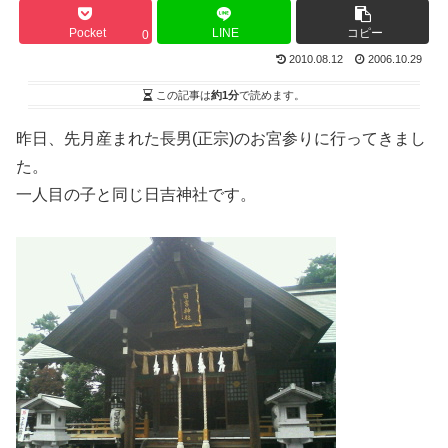
Pocket
LINE
コピー
0
2010.08.12
2006.10.29
この記事は
約1分
で読めます。
昨日、先月産まれた長男(正宗)のお宮参りに行ってきまし
た。
一人目の子と同じ日吉神社です。