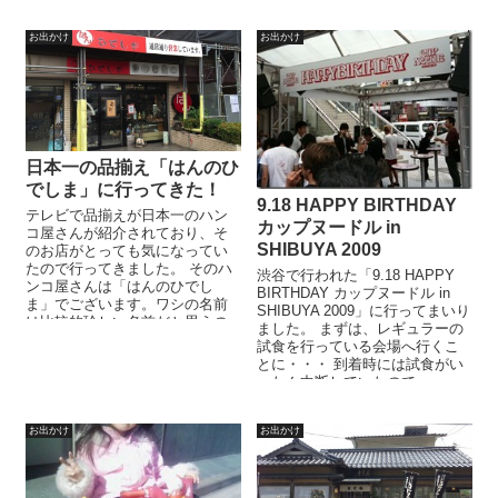
ん・・・。形と言い、色と言
い。。。 で、...
お出かけ
お出かけ
日本一の品揃え「はんのひ
でしま」に行ってきた！
9.18 HAPPY BIRTHDAY
テレビで品揃えが日本一のハン
カップヌードル in
コ屋さんが紹介されており、そ
SHIBUYA 2009
のお店がとっても気になってい
たので行ってきました。 そのハ
渋谷で行われた「9.18 HAPPY
ンコ屋さんは「はんのひでし
BIRTHDAY カップヌードル in
ま」でございます。ワシの名前
SHIBUYA 2009」に行ってまいり
は比較的珍しい名前だと思うの
ました。 まずは、レギュラーの
で、そのハンコがあるかどうか
試食を行っている会場へ行くこ
期待しながらお店...
とに・・・ 到着時には試食がい
ったん中断していたので...
お出かけ
お出かけ