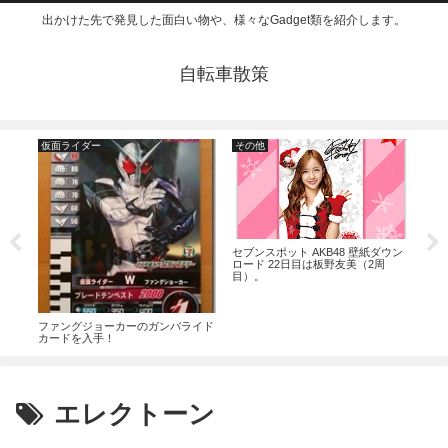
出かけた先で発見した面白い物や、様々なGadget類を紹介します。
自転車散策
仮面ライダー
その他
食
ウン
セブンスポット AKB48 壁紙ダウン
ハバ
ロード 22日目は板野友美（2周
悔。
目）。
ファングジョーカーのガンバライド
カードを入手！
エレクトーン