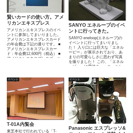
賢いカードの使い方。アメ
リカンエキスプレス
SANYO エネループのイベ
アメリカンエキスプレスのイベ
ントに行ってきた。
ントに参加してまいりました。
SANYO eneloop(エネループ)の
アメリカンエキスプレスカード
イベントに行ってまいりまし
の年会費は下記の通りです。 ■
た！ 入り口には巨大な「エネル
アメリカンエキスプレスカー
ーピー」が展示されており、あ
ド：年会費12,600円（税込） ■
まりの可愛らしさに思わず写真
アメリカンエキスプレスゴール
を撮りました！ この、「エネル
ドカード；年会費27,3...
ーピー」は電池チェッカーとし
て機能します...
イベント
イベント
T-01A内覧会
Panasonic エスプレッソ&
東芝本社で行われている「T-