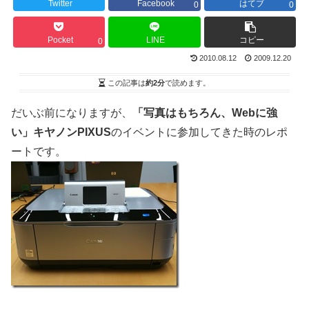
Twitter
Facebook
はてブ
0
0
Pocket
LINE
コピー
0
2010.08.12
2009.12.20
この記事は
約2分
で読めます。
だいぶ前になりますが、
「写真はもちろん、Webに強
い」キヤノンPIXUS
のイベントに参加してきた時のレポ
ートです。