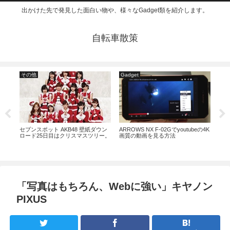
出かけた先で発見した面白い物や、様々なGadget類を紹介します。
自転車散策
その他
Gadget
Gad
セブンスポット AKB48 壁紙ダウン
ARROWS NX F-02Gでyoutubeの4K
ゆら
ロード25日目はクリスマスツリー。
画質の動画を見る方法
た！
ドデ
「写真はもちろん、Webに強い」キヤノン
PIXUS