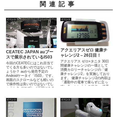
関連記事
イベント
イベント
アクエリアスゼロ 健康チ
CEATEC JAPAN auブー
ャレンジ2 – 26日目！
スで展示されているIS03
アクエリアス ゼロ×タニタ 30日
今回のCEATECにはこれ目当て
間健康チャレンジの一環として
でくる方も多いのではないでし
消費カロリーチャレンジの「健
ょうか？ auから発売予定の
康チャレンジ2」を実施しており
Androidケータイ「IS03」です。
ます。 健康チャレンジ2の内容は
画面のスクロールなども軽いの
「通勤中の電車で座らずに立っ
で操作性は良いのではないでし
ている」というものです。 健康
ょうか？ デスプレイ下部にある
チャレンジ2以外にも「1日...
サブ液晶（メモリ液晶...
イベント
イベント