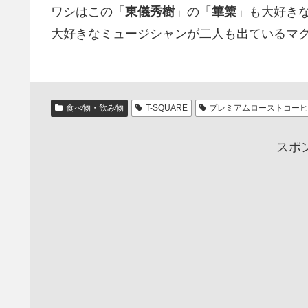
ワシはこの「
東儀秀樹
」の「
篳篥
」も大好き
大好きなミュージシャンが二人も出ているマク
食べ物・飲み物
T-SQUARE
プレミアムローストコー
スポ