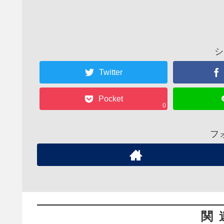
シ
Twitter
Pocket
0
フ
関