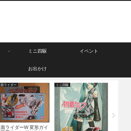
ミニ四駆
イベント
お出かけ
仮面ライダー
ミニ四駆
その他
セブンス
壁紙ダウ
仮面ライダーW 変形ガイ
は指原