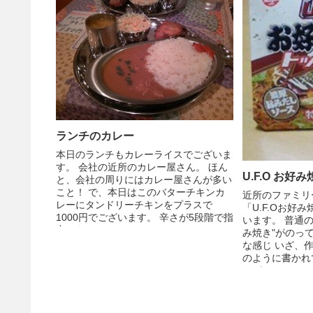
ランチのカレー
本日のランチもカレーライスでございま
す。 会社の近所のカレー屋さん。 ほん
U.F.O お
と、会社の周りにはカレー屋さんが多い
こと！ で、本日はこのバターチキンカ
近所のファミリ
レーにタンドリーチキンをプラスで
「U.F.Oお好
1000円でございます。 辛さが5段階で指
います。 普通
定できる...
み焼き"がのっ
な感じ いざ、
のように書かれ
はが...