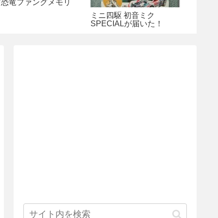
ア恐竜ファングメモリ
ミニ四駆 初音ミク
SPECIALが届いた！