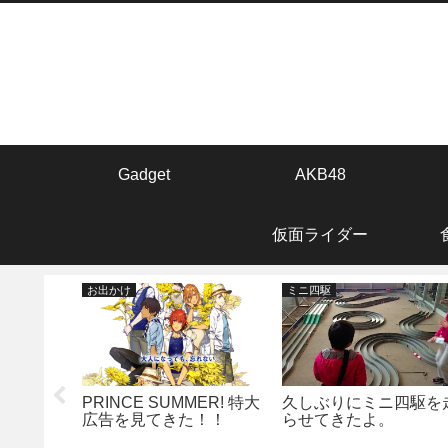
Gadget
AKB48
仮面ライダー
お出かけ
ミニ四駆
のおみくじ
PRINCE SUMMER! 特大
久しぶりにミニ四駆を
広告を見てきた！！
らせてきたよ。