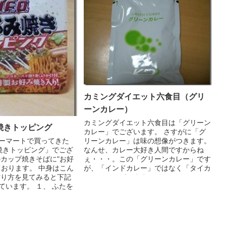
カミングダイエット六食目（グリ
ーンカレー）
カミングダイエット六食目は「グリーン
好み焼きトッピング
カレー」でございます。 さすがに「グ
リーンカレー」は味の想像がつきます。
ーマートで買ってきた
なんせ、カレー大好き人間ですからね
み焼きトッピング」でござ
ぇ・・・。この「グリーンカレー」です
のカップ焼きそばに"お好
が、「インドカレー」ではなく「タイカ
ております。 中身はこん
レー」でございます。パク...
作り方を見てみると下記
ています。 １、 ふたを