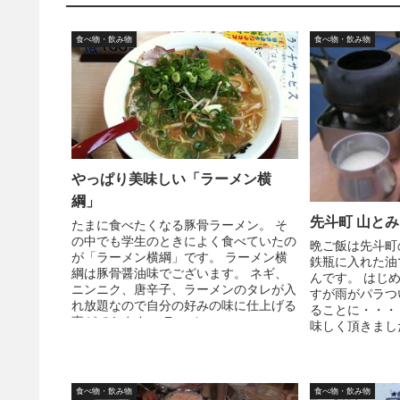
食べ物・飲み物
食べ物・飲み物
やっぱり美味しい「ラーメン横
綱」
先斗町 山とみ
たまに食べたくなる豚骨ラーメン。 そ
の中でも学生のときによく食べていたの
晩ご飯は先斗町
が「ラーメン横綱」です。 ラーメン横
鉄瓶に入れた油
綱は豚骨醤油味でございます。 ネギ、
んです。 はじ
ニンニク、唐辛子、ラーメンのタレが入
すが雨がパラつ
れ放題なので自分の好みの味に仕上げる
ることに・・・
事ができます。 ラーメ...
味しく頂きまし
食べ物・飲み物
食べ物・飲み物