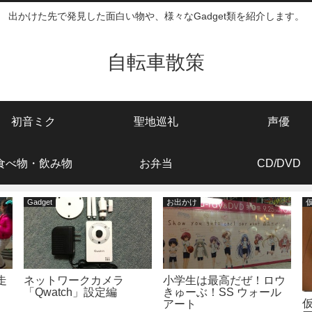
出かけた先で発見した面白い物や、様々なGadget類を紹介します。
自転車散策
初音ミク
聖地巡礼
声優
食べ物・飲み物
お弁当
CD/DVD
Gadget
お出かけ
走
ネットワークカメラ
小学生は最高だぜ！ロウ
「Qwatch」設定編
きゅーぶ！SS ウォール
アート