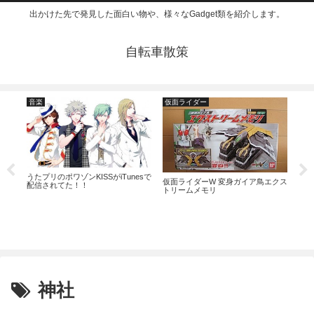
出かけた先で発見した面白い物や、様々なGadget類を紹介します。
自転車散策
音楽
仮面ライダー
食
ード
うたプリのポワゾンKISSがiTunesで
仮面ライダーW 変身ガイア鳥エクス
配信されてた！！
トリームメモリ
マッ
神社