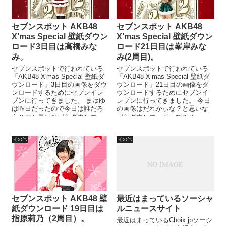
セブンスポット AKB48
セブンスポット AKB48
X’mas Special 壁紙ダウン
X’mas Special 壁紙ダウン
ロード3日目は高橋みな
ロード21日目は峯岸みな
み。
み(2周目)。
セブンスポットで行われている
セブンスポットで行われている
「AKB48 X'mas Special 壁紙ダ
「AKB48 X’mas Special 壁紙ダ
ウンロード」3日目の画像をダウ
ウンロード」21日目の画像をダ
ンロードするためにセブンイレ
ウンロードするためにセブンイ
ブンに行ってきました。 まゆゆ
レブンに行ってきました。 今日
は昨日だったので今日は誰だろ
の画像はだれかぃな？と思いな
う？？と思いながらダウンロー
がらダウンロードしてみる
ドしてみると。。。 ...
と。。。 21日目の画像...
その他
その他
セブンスポット AKB48 壁
最近はまっているソーシャ
紙ダウンロード 19日目は
ルニュースサイト
指原莉乃（2周目）。
最近はまっているChoix.jpソーシ