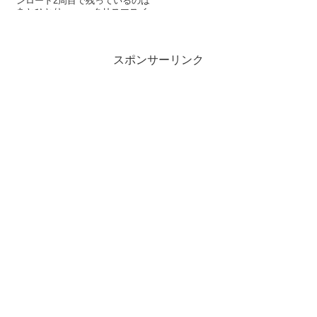
ンロード2周目で残っているのは
あとひとり。。。 クリスマスイ
ブを飾るのはもち...
スポンサーリンク