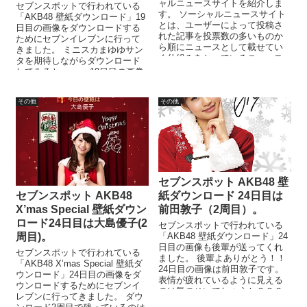
ャルニュースサイトを紹介しま
セブンスポットで行われている
す。 ソーシャルニュースサイト
「AKB48 壁紙ダウンロード」19
とは、ユーザーによって投稿さ
日目の画像をダウンロードする
れた記事を投票数の多いものか
ためにセブンイレブンに行って
ら順にニュースとして載せてい
きました。 ミニスカまゆゆサン
く仕組みをとっているニュース
タを期待しながらダウンロード
サイトの事をさします。 様々な
してみると。。。 19日目の画像
ソ...
は指原莉乃でした。 iPho...
その他
その他
セブンスポット AKB48 壁
紙ダウンロード 24日目は
セブンスポット AKB48
前田敦子（2周目）。
X’mas Special 壁紙ダウン
ロード24日目は大島優子(2
セブンスポットで行われている
「AKB48 壁紙ダウンロード」24
周目)。
日目の画像も後輩が送ってくれ
セブンスポットで行われている
ました。 後輩よありがとう！！
「AKB48 X’mas Special 壁紙ダ
24日目の画像は前田敦子です。
ウンロード」24日目の画像をダ
表情が疲れているように見える
ウンロードするためにセブンイ
のは気のせいでしょうか？？？
レブンに行ってきました。 ダウ
今日で登場予定の12人の...