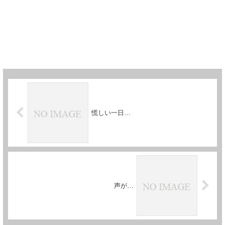
慌しい一日…
声が…