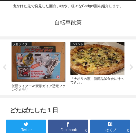
出かけた先で発見した面白い物や、様々なGadget類を紹介します。
自転車散策
仮面ライダー
イベント
ミ
久し
「ナポリの窯」新商品試食会に行っ
よ。
てきた。
仮面ライダーW 変形ガイア恐竜ファ
ングメモリ
どたばたした１日
Twitter
Facebook
はてブ
0
0