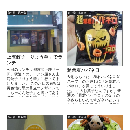
を飲むときに小さいペットボト
ルにこの...
食べ物・飲み物
食べ物・飲み物
上海餃子「りょう華」でラ
ンチ
今日のランチは都営地下鉄「三
超暴君ハバネロ
田」駅近くのラーメン屋さん上
今朝もらった「暴君ハバネロ旨
海餃子「りょう華」に行ってま
スープ」のお返しに「超暴君ハ
いりました。 このお店の看板は
バネロ」を買ってまいりまし
黄色地に黒の目立つデザインで
た。 このお菓子なんですが、普
「らーめん餃子」と書いてある
通の「暴君ハバネロ」の２倍の
ので、お店の名前が「らーめん
辛さらしいんですが辛いという
餃子」かと思ってしまいまし
よりは「旨み倍増！」って感じ
た・・・。 ...
でこれまた美味しく頂きまし
た。
食べ物・飲み物
食べ物・飲み物