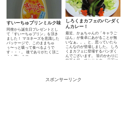
しろくまカフェのパンダく
すいーちゅプリンミルク味
んカレー！
同僚から誕生日プレゼントとし
最近、かぁちゃんの「キャラご
て「すいーちゅプリン」を頂き
はん」が食卓にあがることが無
ました！ マヨネーズを意識した
いなぁ。。。と、思っていたら
パッケージで、このままちゅ
こんなのが登場しました。 しろ
ぅ〜っと吸って食べるようで
くまカフェに登場するパンダく
す・・・。 後でありがたく頂こ
んでございます。 笹のかわりに
うと思います。
枝豆を持っております。 足下に
はシロクマくんとペンギンさん
がいます...
スポンサーリンク