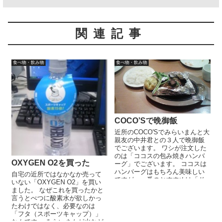
関連記事
食べ物・飲み物
食べ物・飲み物
COCO’Sで晩御飯
近所のCOCO'Sでみらいまんと大
親友の中井君との３人で晩御飯
でございます。 ワシが注文した
のは「ココスの包み焼きハンバ
OXYGEN O2を買った
ーグ」でございます。 ココスは
ハンバーグはもちろん美味しい
自宅の近所ではなかなか売って
ですが、一番のおすすめは「ド
いない「OXYGEN O2」を買い
リンクバー」ですね。 コーヒ...
ました。 なぜこれを買ったかと
言うとべつに酸素水が欲しかっ
たわけではなく、必要なのは
「フタ（スポーツキャップ）」
なんです。 みらいまんが水など