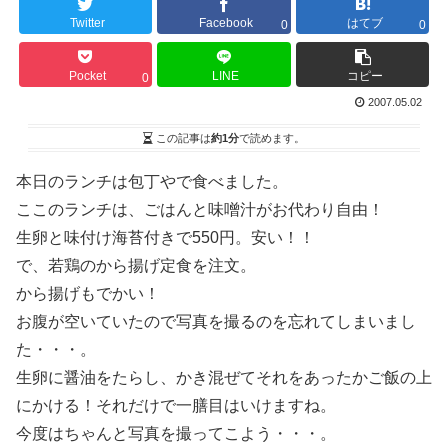
Twitter
Facebook
はてブ
0
0
Pocket
LINE
コピー
0
2007.05.02
この記事は
約1分
で読めます。
本日のランチは包丁やで食べました。
ここのランチは、ごはんと味噌汁がお代わり自由！
生卵と味付け海苔付きで550円。安い！！
で、若鶏のから揚げ定食を注文。
から揚げもでかい！
お腹が空いていたので写真を撮るのを忘れてしまいまし
た・・・。
生卵に醤油をたらし、かき混ぜてそれをあったかご飯の上
にかける！それだけで一膳目はいけますね。
今度はちゃんと写真を撮ってこよう・・・。