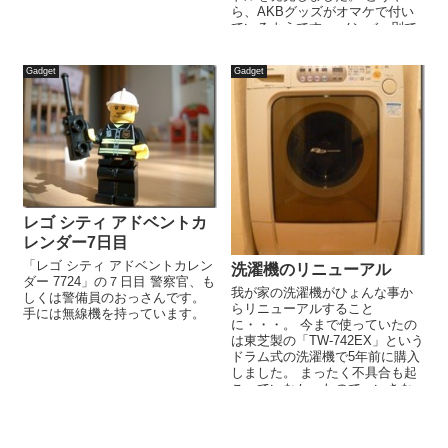
ら、AKBグッズがオマケで付い
ているようです。 メンバー別で
10種類あるようなので、まゆゆ
を探してみま...
Gadget
Gadget
レゴ シティ アドベントカ
レンダー7日目
「レゴ シティ アドベントカレン
洗濯機のリニューアル
ダー 7724」の７日目 警察官、も
我が家の洗濯機がひょんな事か
しくは警備員のおっさんです。
らリニューアルすること
手には無線機を持っています。
に・・・。 今まで使っていたの
は東芝製の「TW-742EX」という
ドラム式の洗濯機で5年前に購入
しました。 まったく不具合も起
こっていなかったので、いきな
りのリニューアルに戸惑ってお
りますが...