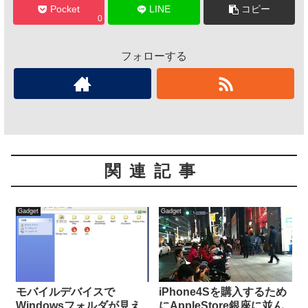
Pocket
LINE
コピー
0
フォローする
関連記事
Gadget
Gadget
モバイルデバイスで
iPhone4Sを購入するため
Windowsフォルダが見え
にAppleStore銀座に並ん