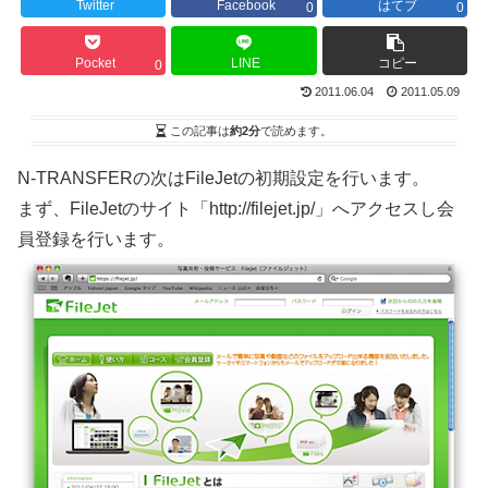
Twitter
Facebook
はてブ
0
0
Pocket
LINE
コピー
0
2011.06.04
2011.05.09
この記事は
約2分
で読めます。
N-TRANSFERの次はFileJetの初期設定を行います。
まず、FileJetのサイト「http://filejet.jp/」へアクセスし会
員登録を行います。