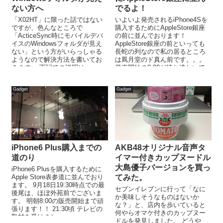
ない方へ
でるよ！
「X02HT」に限った話ではない
いよいよ発売されるiPhone4Sを
ですが、色んなところで
購入するためにAppleStore銀座
「ActiceSync時にモバイルデバ
の前に並んでおります！
イスのWindowsフォルダが見え
AppleStore銀座の前といっても
ない」という方がいらっしゃる
長蛇の列なので私の居るところ
ようなので解決方法を書いてお
は凮月堂のド真ん前です。。。
きます。 下記での説明は
発売開始の8:00が待ち遠しいで
「WindowsXP」に「X02H...
すな。
Gadget
Gadget
iPhone6 Plus購入までの
AKB48オリジナル音声タ
道のり
イマー付きカップヌードル
大島優子バージョンを買っ
iPhone6 Plusを購入するために
Apple Store表参道に並んでおり
てみた。
ます。 9月18日19:30時点での最
セブンイレブンに行って「なに
後尾は、ほぼ外苑前でございま
か美味しそうなものはないか
す。 明朝8:00の販売開始まで頑
な？」と、店内を歩いていると
張ります！！ 21:30頃 テレビの
何やらオマケ付きのカップヌー
取材を受けまし...
ドルを発見しました。 どうや