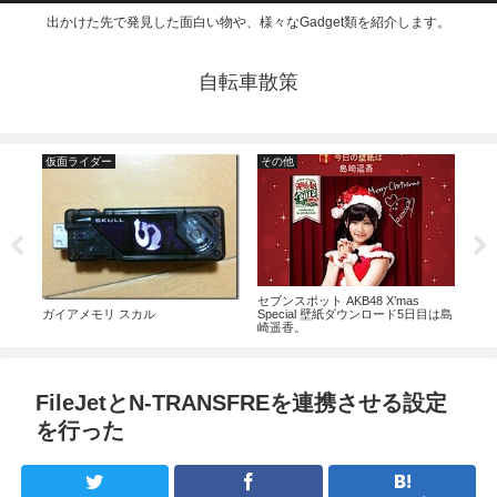
出かけた先で発見した面白い物や、様々なGadget類を紹介します。
自転車散策
仮面ライダー
その他
食
野菜
につか
ても
セブンスポット AKB48 X’mas
Special 壁紙ダウンロード5日目は島
ガイアメモリ スカル
崎遥香。
FileJetとN-TRANSFREを連携させる設定
を行った