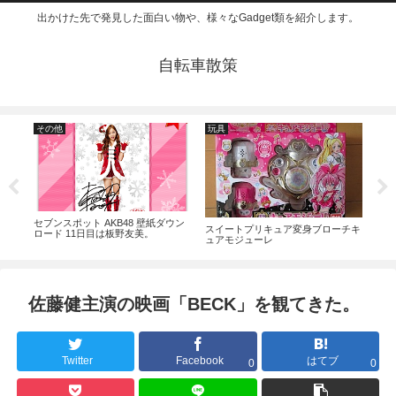
出かけた先で発見した面白い物や、様々なGadget類を紹介します。
自転車散策
その他
玩具
そ
.I」
セブンスポット AKB48 壁紙ダウン
電子
スイートプリキュア変身ブローチキ
ロード 11日目は板野友美。
ュアモジューレ
佐藤健主演の映画「BECK」を観てきた。
Twitter
Facebook
はてブ
0
0