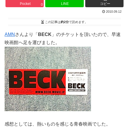
Pocket
LINE
コピー
0
2010.09.12
この記事は
約2分
で読めます。
AMN
さんより「
BECK
」のチケットを頂いたので、早速
映画館へ足を運びました。
感想としては、熱いものを感じる青春映画でした。