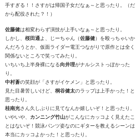
手すぎる！！さすがは帰国子女だなぁ～と思ったり。（だ
から配役された？！）
佐藤健
は相変わらず演技が上手いなぁ～と思ったり。
しかし、
桜田通
よ、じーちゃん（
佐藤健
）を殴っちゃいか
んだろうとか、仮面ライダー電王つながりで原作とは全く
関係ないところで笑ってみたり。
いちいち上半身裸になる
向井理
がナルシストっぽかった
り。
中村蒼
の笑顔が「さすがイケメン」と思ったり。
見た目暑苦しいけど、
桐谷健太
のラップは上手かった！と
思ったり。
桂南光
さん久しぶりに見てなんか嬉しいぞ！と思ったり。
いやいや、
カンニング竹山
がこんなにカッコよく見えたこ
とはないぞ！競泳パンツ姿なのにギターを教えるシーンは
本当にカッコよかった！と思ったり。