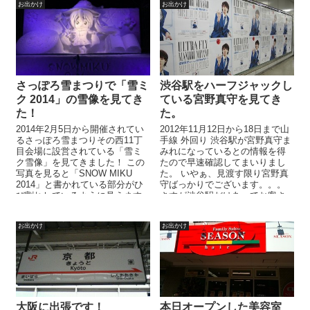
お出かけ
お出かけ
さっぽろ雪まつりで「雪ミ
渋谷駅をハーフジャックし
ク 2014」の雪像を見てき
ている宮野真守を見てき
た！
た。
2014年2月5日から開催されてい
2012年11月12日から18日まで山
るさっぽろ雪まつりその西11丁
手線 外回り 渋谷駅が宮野真守ま
目会場に設営されている「雪ミ
みれになっているとの情報を得
ク雪像」を見てきました！ この
たので早速確認してまいりまし
写真を見ると「SNOW MIKU
た。 いやぁ、見渡す限り宮野真
2014」と書かれている部分がひ
守ばっかりでございます。。。
び割れしているように見えます
さすが渋谷駅だけあってお客さ
が、これは立ち入り出来...
んが大勢いるのでヒ...
お出かけ
お出かけ
大阪に出張です！
本日オープンした美容室