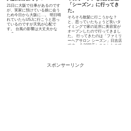
「シーズン」に行ってき
21日に大阪で仕事があるのです
が、実家に預けている娘に会う
た。
ため今日から大阪に…。 明日晴
そろそろ散髪に行こうかな？
れていたらUSJに行こうと思っ
と、思っていたちょうど良いタ
ているのですが天気が心配で
イミングで家の近所に美容室が
す。 台風の影響は大丈夫かな
オープンしたので行ってきまし
ぁ？
た。 行ってきたのは「ファミリ
ーヘアサロン シーズン」日吉店
です。 9:30開店とのことなので
その時間に合わせて行ってみた
ら一番...
スポンサーリンク