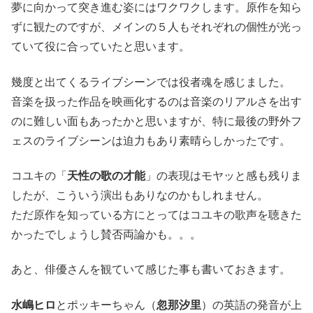
夢に向かって突き進む姿にはワクワクします。原作を知ら
ずに観たのですが、メインの５人もそれぞれの個性が光っ
ていて役に合っていたと思います。
幾度と出てくるライブシーンでは役者魂を感じました。
音楽を扱った作品を映画化するのは音楽のリアルさを出す
のに難しい面もあったかと思いますが、特に最後の野外フ
ェスのライブシーンは迫力もあり素晴らしかったです。
コユキの「
天性の歌の才能
」の表現はモヤッと感も残りま
したが、こういう演出もありなのかもしれません。
ただ原作を知っている方にとってはコユキの歌声を聴きた
かったでしょうし賛否両論かも。。。
あと、俳優さんを観ていて感じた事も書いておきます。
水嶋ヒロ
とポッキーちゃん（
忽那汐里
）の英語の発音が上