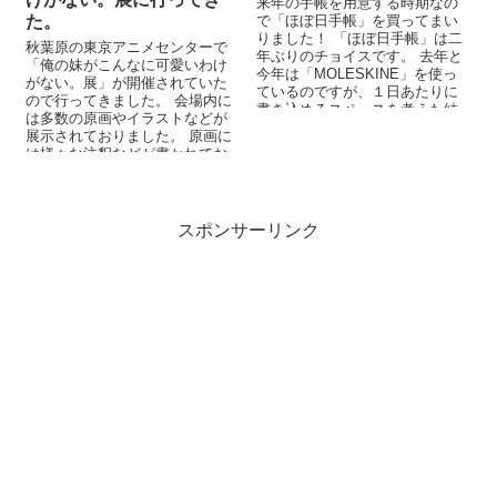
来年の手帳を用意する時期なの
た。
で「ほぼ日手帳」を買ってまい
りました！ 「ほぼ日手帳」は二
秋葉原の東京アニメセンターで
年ぶりのチョイスです。 去年と
「俺の妹がこんなに可愛いわけ
今年は「MOLESKINE」を使っ
がない。展」が開催されていた
ているのですが、１日あたりに
ので行ってきました。 会場内に
書き込めるスペースを考えた結
は多数の原画やイラストなどが
果「ほぼ日手帳」を選択しまし
展示されておりました。 原画に
た...
は様々な注釈などが書かれてお
り、見入ってしまいました。 イ
ラストの...
スポンサーリンク