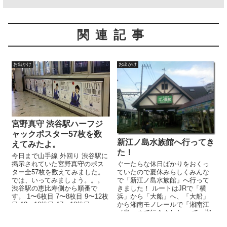
関連記事
お出かけ
お出かけ
宮野真守 渋谷駅ハーフジ
ャックポスター57枚を数
新江ノ島水族館へ行ってき
えてみたよ。
た！
今日まで山手線 外回り 渋谷駅に
掲示されていた宮野真守のポス
ぐーたらな休日ばかりをおくっ
ター全57枚を数えてみました。
ていたので夏休みらしくみんな
では、いってみましょう。。。
で「新江ノ島水族館」へ行って
渋谷駅の恵比寿側から順番で
きました！ ルートはJRで「横
す。 1〜6枚目 7〜8枚目 9〜12枚
浜」から「大船」へ、「大船」
目 13〜16枚目 17〜18枚目
から湘南モノレールで「湘南江
19〜...
ノ島」まで行きました。 で、湘
南江の島駅の前に「江ノ電」の