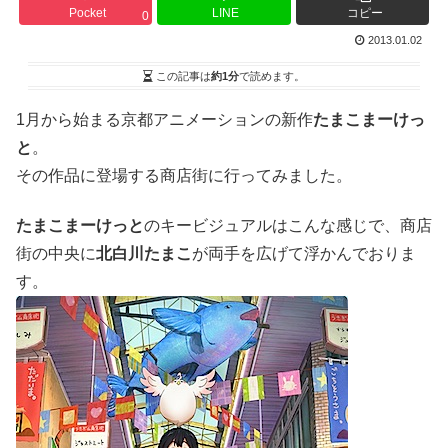
Pocket
LINE
コピー
0
2013.01.02
この記事は
約1分
で読めます。
1月から始まる京都アニメーションの新作
たまこまーけっ
と
。
その作品に登場する商店街に行ってみました。
たまこまーけっと
のキービジュアルはこんな感じで、商店
街の中央に
北白川たまこ
が両手を広げて浮かんでおりま
す。