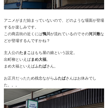
アニメがまだ始まっていないので、どのような場面が登場
するか楽しみです。
この商店街の近くには
鴨川
が流れているのでその
河川敷
な
どが登場するんですかね？
主人公の
たまこ
はもち屋の娘という設定。
出町柳といえば
まめ大福
。
まめ大福といえば
ふたば
さん。
お正月だったため残念ながら
ふたば
さんはお休みでし
た。。。