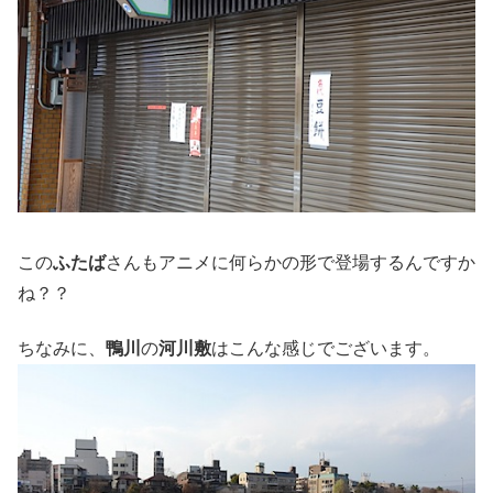
この
ふたば
さんもアニメに何らかの形で登場するんですか
ね？？
ちなみに、
鴨川
の
河川敷
はこんな感じでございます。