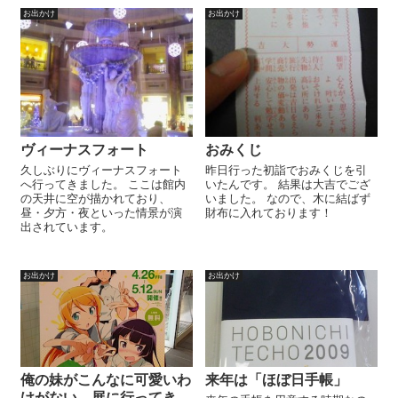
江ノ島駅があ...
お出かけ
お出かけ
ヴィーナスフォート
おみくじ
久しぶりにヴィーナスフォート
昨日行った初詣でおみくじを引
へ行ってきました。 ここは館内
いたんです。 結果は大吉でござ
の天井に空が描かれており、
いました。 なので、木に結ばず
昼・夕方・夜といった情景が演
財布に入れております！
出されています。
お出かけ
お出かけ
俺の妹がこんなに可愛いわ
来年は「ほぼ日手帳」
けがない。展に行ってき