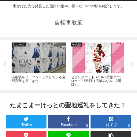
出かけた先で発見した面白い物や、様々なGadget類を紹介します。
自転車散策
お出かけ
その他
お
ング
渋谷駅をハーフジャックしている宮
セブンスポット AKB48 壁紙ダウン
宮野
てみ
野真守を見てきた。
ロード 15日目は高橋みなみ（2周
クの
目）。
たまこまーけっとの聖地巡礼をしてきた！
Twitter
Facebook
はてブ
0
0