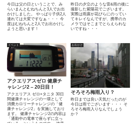
今日は父の日ということで、み
昨日の夕立のような雷&雨の後に
らいまんとむねちんと3人でお出
撮影した紫陽花でございます。
かけしました。 やっぱり子供2人
実際は雨露が花びらにのってい
連れては大変ですなぁ・・・ 今
てキレイなんですが、携帯のカ
度はむねちんと2人でお出かけし
メラではそこまでとらえられな
ようと思います！
いですね・・・
イベント
お出かけ
アクエリアスゼロ 健康チ
ャレンジ2 – 20日目！
そろそろ梅雨入り？
アクエリアス ゼロ×タニタ 30日
間健康チャレンジの一環として
昨日までは良い天気だったのが
消費カロリーチャレンジの「健
今日は雨でございます・・・ そ
康チャレンジ2」を実施しており
ろそろ梅雨入りなんでしょう
ます。 健康チャレンジ2の内容は
か？
「通勤中の電車で座らずに立っ
ている」というものです。 健康
チャレンジ2以外にも「1日1万...