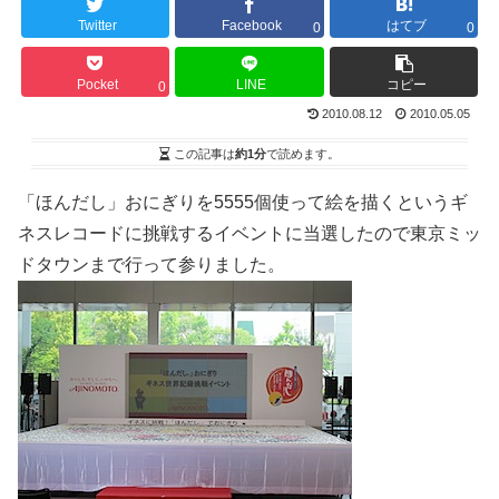
Twitter
Facebook
はてブ
0
0
Pocket
LINE
コピー
0
2010.08.12
2010.05.05
この記事は
約1分
で読めます。
「ほんだし」おにぎりを5555個使って絵を描くというギ
ネスレコードに挑戦するイベントに当選したので東京ミッ
ドタウンまで行って参りました。