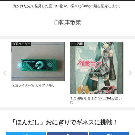
出かけた先で発見した面白い物や、様々なGadget類を紹介します。
自転車散策
仮面ライダー
ミニ四駆
Gad
ット
AR
ュー
仮面ライダーW ガイアメモリ
ミニ四駆 初音ミク SPECIALが届い
た！
「ほんだし」おにぎりでギネスに挑戦！