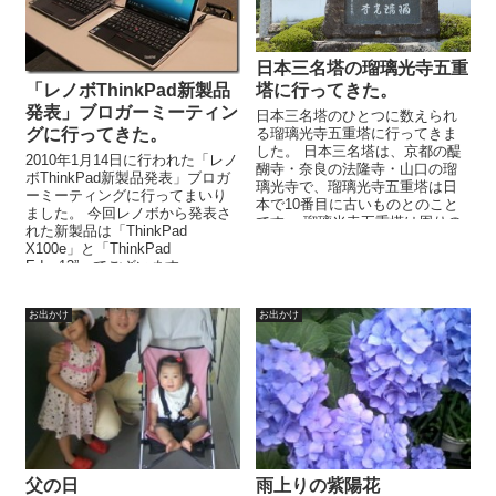
日本三名塔の瑠璃光寺五重
塔に行ってきた。
「レノボThinkPad新製品
発表」ブロガーミーティン
日本三名塔のひとつに数えられ
る瑠璃光寺五重塔に行ってきま
グに行ってきた。
した。 日本三名塔は、京都の醍
2010年1月14日に行われた「レノ
醐寺・奈良の法隆寺・山口の瑠
ボThinkPad新製品発表」ブロガ
璃光寺で、瑠璃光寺五重塔は日
ーミーティングに行ってまいり
本で10番目に古いものとのこと
ました。 今回レノボから発表さ
です。 瑠璃光寺五重塔は周りの
れた新製品は「ThinkPad
自然との調和が素晴らしいと思
X100e」と「ThinkPad
います...
Edge13”」でございます。 ...
お出かけ
お出かけ
父の日
雨上りの紫陽花