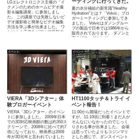
ーティングに行ってきた。
LGエレクトロニクス主催の「イ
クメンのためのホームビデオ撮
夏の水分補給の新常識"Healthy
影＆編集講座」に参加しまし
Hydration"とは？「Volvic」ブロ
た。 この講座では失敗しないビ
ガーミーティングに参加してき
デオ撮影術と簡単なビデオ編集
ました。 Volvicはダノングルー
方法を学ぶ事が出来ました。 ワ
プの製品で日本では1986年から
シはよく子供をビデオで撮影す
販売されております。 ダノンと
るのですが、撮影した後の映像
言えばヨーグルとが...
を編集しよ...
イベント
イベント
VIERA「3Dシアター」体
HT1100タッチ＆トライ イ
験ブロガーイベント
ベント報告！
VIERA「3Dシアター」のイベン
11:00から開場だったイベントで
トに参加しました。 2009年日本
すが、11:10頃に到着！まだ人が
での3D対応映画館の数は約350ス
そんなにいなかったのでじっく
クリーンで、2008年に比べて約7
りさわる事が出来ました。 会場
倍になっており。映画界は2009
は思っていたよりもコジンマリ
年が3D元年と言われていました
とした感じで、ダンスイベント