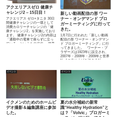
アクエリアスゼロ 健康チ
ャレンジ2 – 15日目！
新しい動画配信の形 ワー
ナー・オンデマンド ブロ
アクエリアス ゼロ×タニタ 30日
間健康チャレンジの一環として
ガーミーティングに行って
消費カロリーチャレンジの「健
きた。
康チャレンジ2」を実施しており
1月7日に行われた「新しい動画
ます。 健康チャレンジ2の内容は
配信の形 ワーナー・オンデマン
「通勤中の電車で座らずに立っ
ド ブロガーミーティング」に行
ている」というものです。 健康
ってきました。 ワーナー・ブ
チャレンジ2以外にも「1日1万...
ラザーズは1923年に設立され、
2007年・2008年・2009年と世界
No.1の売り上げを誇る会社...
イベント
イベント
イクメンのためのホームビ
夏の水分補給の新常
デオ撮影＆編集講座に参加
識“Healthy Hydration”と
した。
は？「Volvic」ブロガーミ