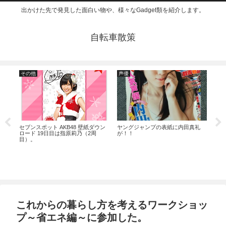
出かけた先で発見した面白い物や、様々なGadget類を紹介します。
自転車散策
その他
声優
お
パン
セブンスポット AKB48 壁紙ダウン
ヤングジャンプの表紙に内田真礼
宮野
ロード 19日目は指原莉乃（2周
が！！
クの
目）。
これからの暮らし方を考えるワークショッ
プ～省エネ編～に参加した。