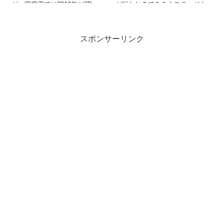
が、家庭用では2010年が3D...
が行われるであろうステージも
窮屈な印象でした。 メイン...
スポンサーリンク