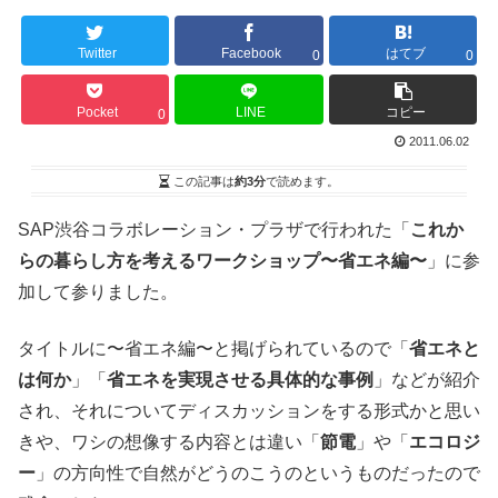
Twitter
Facebook
はてブ
0
0
Pocket
LINE
コピー
0
2011.06.02
この記事は
約3分
で読めます。
SAP渋谷コラボレーション・プラザで行われた「
これか
らの暮らし方を考えるワークショップ〜省エネ編〜
」に参
加して参りました。
タイトルに〜省エネ編〜と掲げられているので「
省エネと
は何か
」「
省エネを実現させる具体的な事例
」などが紹介
され、それについてディスカッションをする形式かと思い
きや、ワシの想像する内容とは違い「
節電
」や「
エコロジ
ー
」の方向性で自然がどうのこうのというものだったので